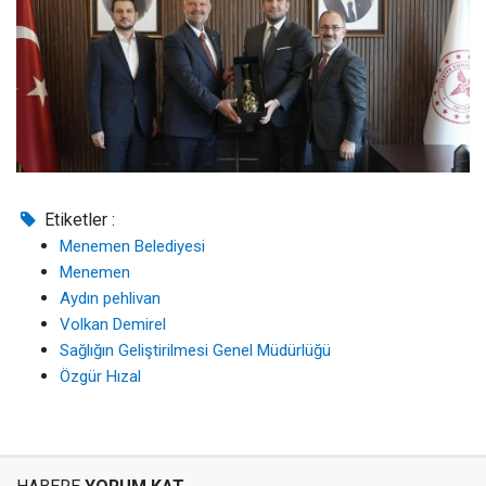
Etiketler :
Menemen Belediyesi
Menemen
Aydın pehlivan
Volkan Demirel
Sağlığın Geliştirilmesi Genel Müdürlüğü
Özgür Hızal