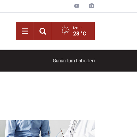
İzmir
28 °C
09:28
Engelsiz Yaşam Merkezi'nde emek başarıya dö
Günün tüm
haberleri