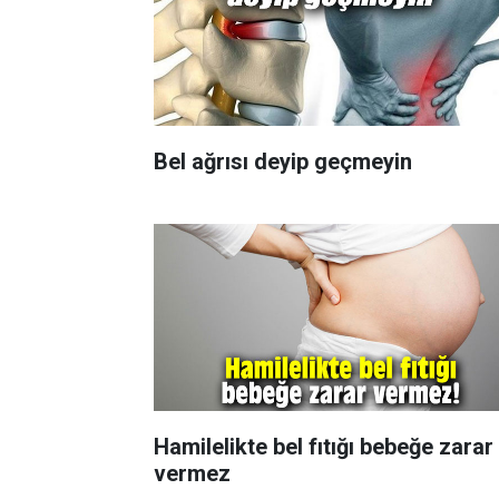
Bel ağrısı deyip geçmeyin
Hamilelikte bel fıtığı bebeğe zarar
vermez