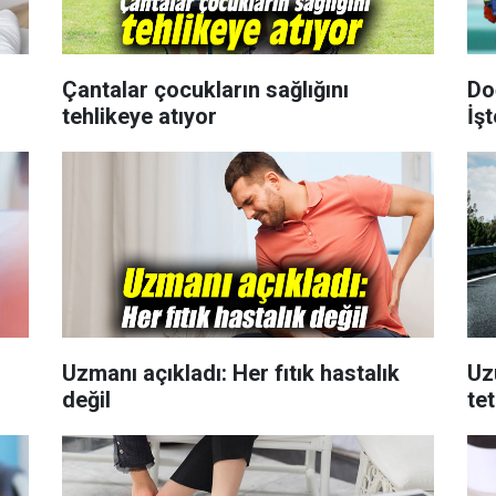
Çantalar çocukların sağlığını
Do
tehlikeye atıyor
İşt
Uzmanı açıkladı: Her fıtık hastalık
Uzu
değil
tet