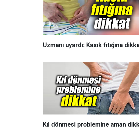
Uzmanı uyardı: Kasık fıtığına dikk
Kıl dönmesi problemine aman dik