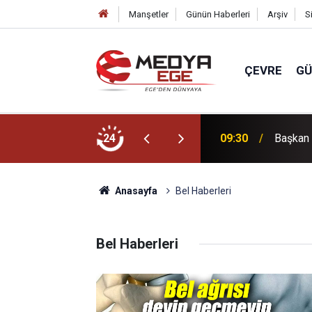
Manşetler
Günün Haberleri
Arşiv
S
ÇEVRE
G
tırım ve iş birliği çağrısı!
24
09:30
Başkan 
Anasayfa
Bel Haberleri
Bel Haberleri