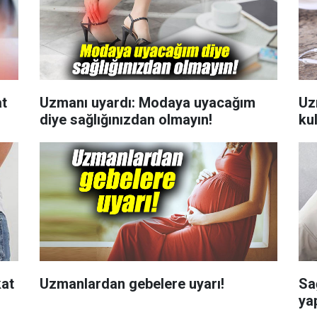
at
Uzmanı uyardı: Modaya uyacağım
Uz
diye sağlığınızdan olmayın!
ku
kat
Uzmanlardan gebelere uyarı!
Sağ
ya