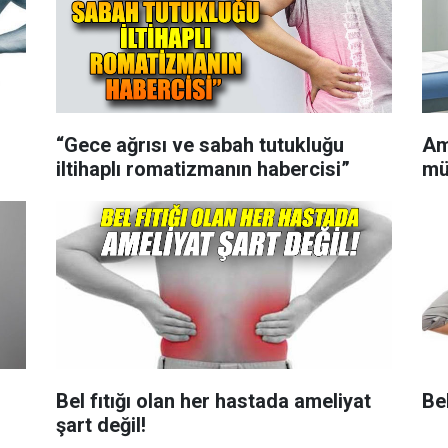
“Gece ağrısı ve sabah tutukluğu
Am
iltihaplı romatizmanın habercisi”
mü
Bel fıtığı olan her hastada ameliyat
Bel
şart değil!