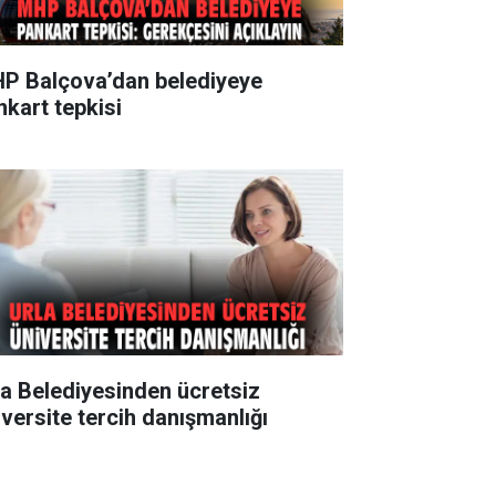
P Balçova’dan belediyeye
nkart tepkisi
la Belediyesinden ücretsiz
iversite tercih danışmanlığı