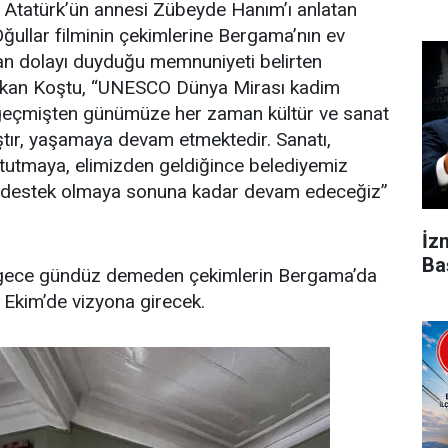
Atatürk’ün annesi Zübeyde Hanım’ı anlatan
ullar filminin çekimlerine Bergama’nın ev
an dolayı duyduğu memnuniyeti belirten
akan Koştu, “UNESCO Dünya Mirası kadim
geçmişten günümüze her zaman kültür ve sanat
ştır, yaşamaya devam etmektedir. Sanatı,
 tutmaya, elimizden geldiğince belediyemiz
e destek olmaya sonuna kadar devam edeceğiz”
İz
Ba
e gece gündüz demeden çekimlerin Bergama’da
9 Ekim’de vizyona girecek.