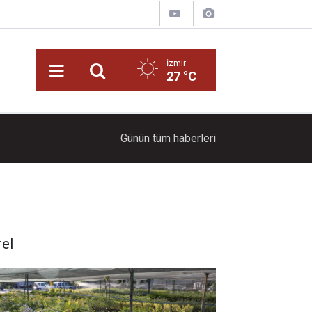
İzmir
27 °C
09:00
Yükseköğretim Kanununda değişiklik Resmi Gaz
Günün tüm
haberleri
rel