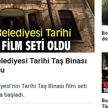
Bo
dö
ediyesi Tarihi Taş Binası
du
si'nin Tarihi Taş Binası film seti
a başladı.
Bu
Tü