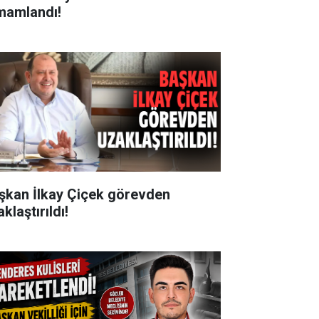
mamlandı!
şkan İlkay Çiçek görevden
klaştırıldı!