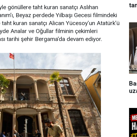
ta
iyle gönüllere taht kuran sanatçı Aslıhan
nım’ı, Beyaz perdede Yılbaşı Gecesi filmindeki
re taht kuran sanatçı Alican Yücesoy’un Atatürk’ü
de Analar ve Oğullar filminin çekimleri
 tarihi şehir Bergama’da devam ediyor.
Ba
uza