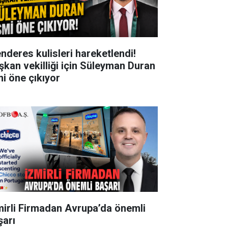
nderes kulisleri hareketlendi!
şkan vekilliği için Süleyman Duran
mi öne çıkıyor
mirli Firmadan Avrupa’da önemli
şarı