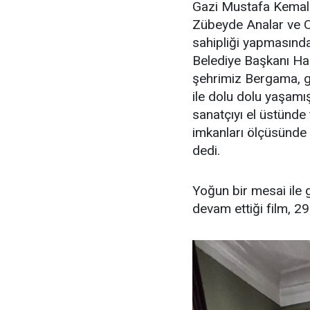
Gazi Mustafa Kemal 
Zübeyde Analar ve Oğ
sahipliği yapmasınd
Belediye Başkanı H
şehrimiz Bergama, 
ile dolu dolu yaşamı
sanatçıyı el üstünde
imkanları ölçüsünd
dedi.
Yoğun bir mesai il
devam ettiği film, 2