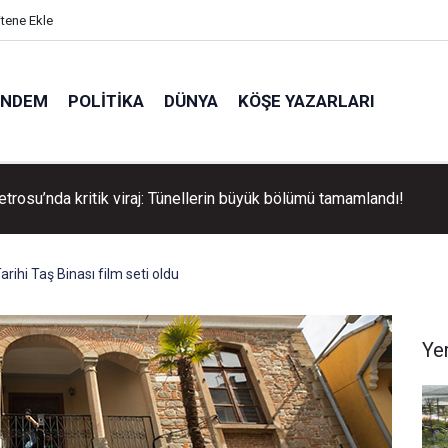
itene Ekle
ÜNDEM
POLITIKA
DÜNYA
KÖŞE YAZARLARI
trosu’nda kritik viraj: Tünellerin büyük bölümü tamamlandı!
ihi Taş Binası film seti oldu
Ye