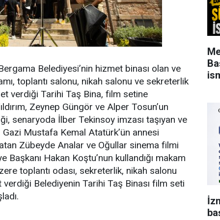
Me
Ba
n Bergama Belediyesi’nin hizmet binası olan ve
is
mı, toplantı salonu, nikah salonu ve sekreterlik
et verdiği Tarihi Taş Bina, film setine
Yıldırım, Zeynep Güngör ve Alper Tosun’un
diği, senaryoda İlber Tekinsoy imzası taşıyan ve
ği Gazi Mustafa Kemal Atatürk’ün annesi
atan Zübeyde Analar ve Oğullar sinema filmi
ye Başkanı Hakan Koştu’nun kullandığı makam
ere toplantı odası, sekreterlik, nikah salonu
t verdiği Belediyenin Tarihi Taş Binası film seti
ladı.
İz
ba