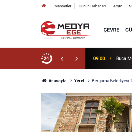
Manşetler
Günün Haberleri
Arşiv
S
ÇEVRE
G
lük lavanta parkı!
24
09:00
Buca Me
Anasayfa
Yerel
Bergama Belediyesi Tar