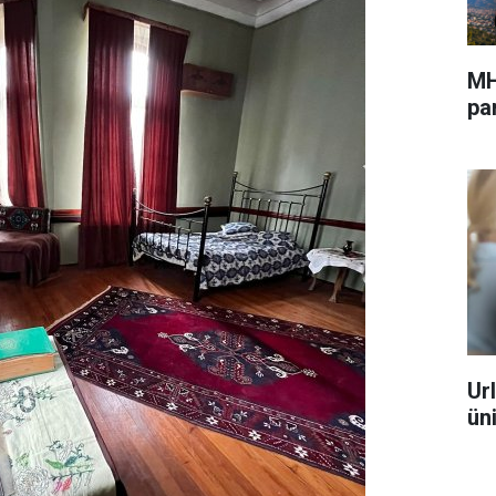
MH
pa
Ur
ün