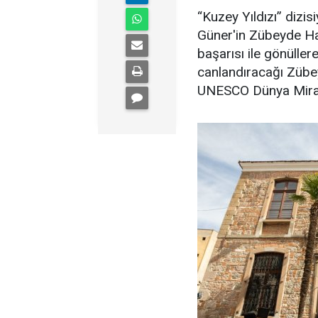
“Kuzey Yıldızı” dizis
Güner'in Zübeyde Ha
başarısı ile gönülle
canlandıracağı Zübey
UNESCO Dünya Mirası