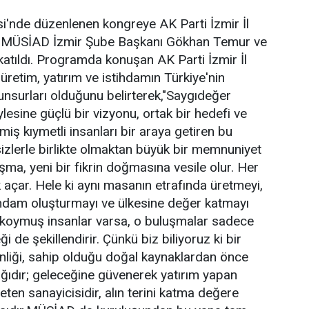
'nde düzenlenen kongreye AK Parti İzmir İl
lı, MÜSİAD İzmir Şube Başkanı Gökhan Temur ve
 katıldı. Programda konuşan AK Parti İzmir İl
, üretim, yatırım ve istihdamın Türkiye'nin
unsurları olduğunu belirterek,"Saygıdeğer
esine güçlü bir vizyonu, ortak bir hedefi ve
miş kıymetli insanları bir araya getiren bu
zlerle birlikte olmaktan büyük bir memnuniyet
a, yeni bir fikrin doğmasına vesile olur. Her
uk açar. Hele ki aynı masanın etrafında üretmeyi,
ihdam oluşturmayı ve ülkesine değer katmayı
 koymuş insanlar varsa, o buluşmalar sadece
i de şekillendirir. Çünkü biz biliyoruz ki bir
nliği, sahip olduğu doğal kaynaklardan önce
ğıdır; geleceğine güvenerek yatırım yapan
eten sanayicisidir, alın terini katma değere