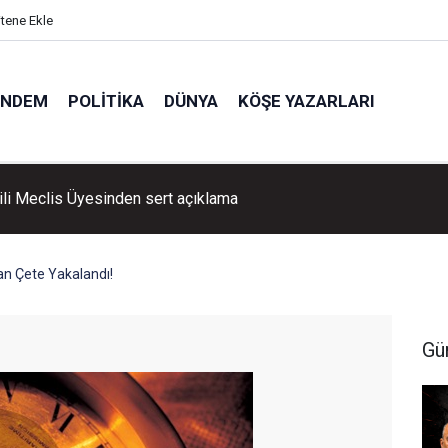
itene Ekle
ÜNDEM
POLITIKA
DÜNYA
KÖŞE YAZARLARI
ili Meclis Üyesinden sert açıklama
n Çete Yakalandı!
Gü