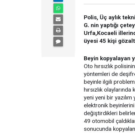
Polis, Üç aylık tekn
G. nin yaptığı çete
Urfa,Kocaeli iller
üyesi 45 kişi gözalt
Beyin kopyalayan ya
Oto hırsızlık polisin
yöntemleri de deşifre
beyinle ilgili problem
hırsızlık olaylarında 
yeni yeni bir yazılım 
elektronik beyinlerin
değiştirdikleri beli
49 otomobil çaldıklar
sonucunda kopyalanan