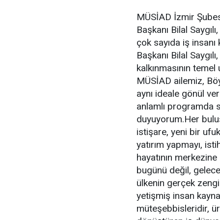
MÜSİAD İzmir Şubesi
Başkanı Bilal Saygı
çok sayıda iş insanı
Başkanı Bilal Saygılı
kalkınmasının temel 
MÜSİAD ailemiz, Böyl
aynı ideale gönül ver
anlamlı programda si
duyuyorum.Her buluşm
istişare, yeni bir uf
yatırım yapmayı, ist
hayatının merkezine
bugünü değil, geleceğ
ülkenin gerçek zengi
yetişmiş insan kayna
müteşebbisleridir, ür