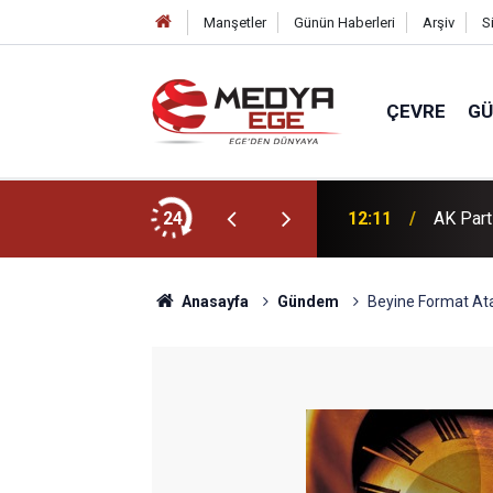
Manşetler
Günün Haberleri
Arşiv
S
ÇEVRE
G
r Kongresi'nde konuştu
24
12:11
AK Part
Anasayfa
Gündem
Beyine Format Ata