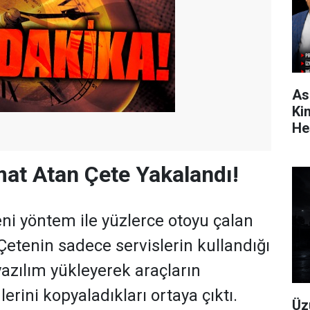
As
Ki
He
at Atan Çete Yakalandı!
yeni yöntem ile yüzlerce otoyu çalan
 Çetenin sadece servislerin kullandığı
yazılım yükleyerek araçların
lerini kopyaladıkları ortaya çıktı.
Üz