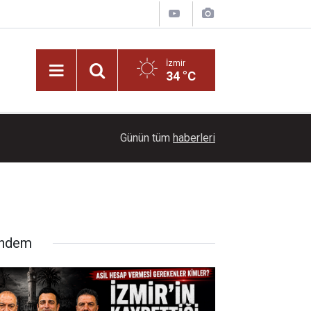
İzmir
34 °C
11:30
Gözde Demirbilek ve Devran İskender aynı sah
Günün tüm
haberleri
ndem