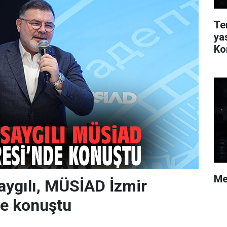
Te
ya
Ko
Me
Saygılı, MÜSİAD İzmir
de konuştu