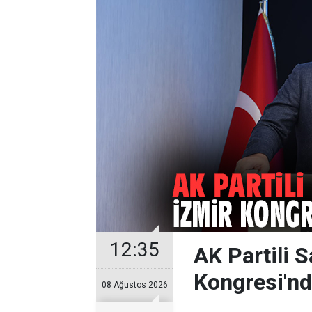
12:35
AK Partili 
Kongresi'n
08 Ağustos 2026