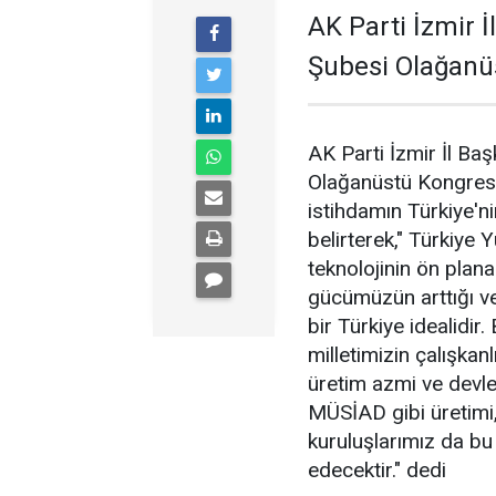
AK Parti İzmir İ
Şubesi Olağanü
AK Parti İzmir İl Baş
Olağanüstü Kongresi
istihdamın Türkiye'n
belirterek," Türkiye 
teknolojinin ön plana
gücümüzün arttığı ve
bir Türkiye idealidi
milletimizin çalışkanl
üretim azmi ve devle
MÜSİAD gibi üretimi, 
kuruluşlarımız da b
edecektir." dedi