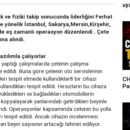
uya
ik ve fiziki takip sonucunda liderliğini Ferhat
ye yönelik İstanbul, Sakarya,Mersin,Kirşehir,
inde eş zamanlı operasyon düzenlendi . Çete
ına alındı.
zılımla çalıyorlar
in yaptığı çalışmalarda çetenin çalışma
 edildi. Buna göre çetenin oto servislerinin
leri tespit etmede kullandıklar8 bir cihazı
CH
Pa
kullandïkları tespit edildi. Hırsızlarin bu cihaza
yükledikleri ve bağladıkları otomobillerin
i kopyalayarak yanlarındab getirdikleri beyinle
rlendi. Operasyonlar kapsamında cetenin bu yolla
ı tespit edildi. Ancak cihazın incelenmesi
 beyin sayısının artacağı tahmin ediliyor.