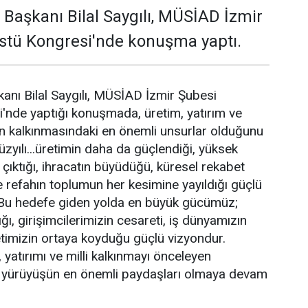
l Başkanı Bilal Saygılı, MÜSİAD İzmir
stü Kongresi'nde konuşma yaptı.
kanı Bilal Saygılı, MÜSİAD İzmir Şubesi
'nde yaptığı konuşmada, üretim, yatırım ve
in kalkınmasındaki en önemli unsurlar olduğunu
Yüzyılı...üretimin daha da güçlendiği, yüksek
 çıktığı, ihracatın büyüdüğü, küresel rekabet
 refahın toplumun her kesimine yayıldığı güçlü
r. Bu hedefe giden yolda en büyük gücümüz;
ığı, girişimcilerimizin cesareti, iş dünyamızın
timizin ortaya koyduğu güçlü vizyondur.
yatırımı ve milli kalkınmayı önceleyen
u yürüyüşün en önemli paydaşları olmaya devam