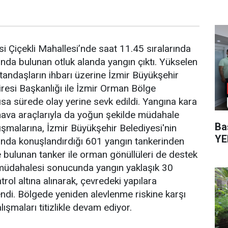
si Çiçekli Mahallesi’nde saat 11.45 sıralarında
ında bulunan otluk alanda yangın çıktı. Yükselen
andaşların ihbarı üzerine İzmir Büyükşehir
iresi Başkanlığı ile İzmir Orman Bölge
ısa sürede olay yerine sevk edildi. Yangına kara
a hava araçlarıyla da yoğun şekilde müdahale
Ba
ışmalarına, İzmir Büyükşehir Belediyesi'nin
YEN
arında konuşlandırdığı 601 yangın tankerinden
e bulunan tanker ile orman gönüllüleri de destek
lı müdahalesi sonucunda yangın yaklaşık 30
trol altına alınarak, çevredeki yapılara
ndi. Bölgede yeniden alevlenme riskine karşı
ışmaları titizlikle devam ediyor.