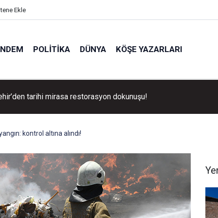
itene Ekle
ÜNDEM
POLITIKA
DÜNYA
KÖŞE YAZARLARI
hir’den tarihi mirasa restorasyon dokunuşu!
ngın: kontrol altına alındı!
Ye