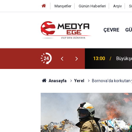
Manşetler
Günün Haberleri
Arşiv
S
ÇEVRE
G
ki dalgıca tutuklama
24
13:00
Büyükşe
Anasayfa
Yerel
Bornova'da korkutan ya