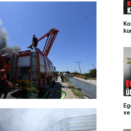
Ko
ku
Eg
ve 