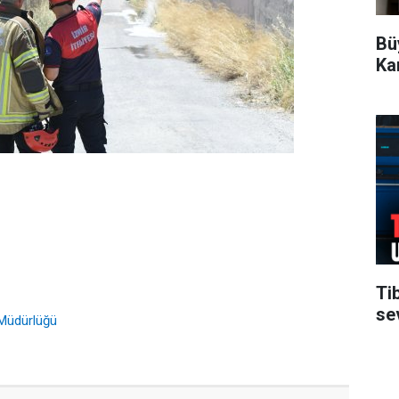
Bü
Ka
Ti
se
Müdürlüğü