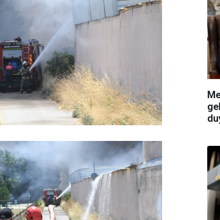
Me
ge
du