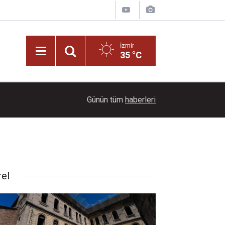
İzmir
35 °C
12:45
Kaza yerindeki polis aracına otomobil çarptı: 1'i 
Günün tüm
haberleri
rel