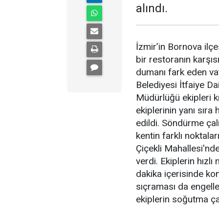
alındı.
İzmir’in Bornova ilçe
bir restoranın karşıs
dumanı fark eden vat
Belediyesi İtfaiye Da
Müdürlüğü ekipleri k
ekiplerinin yanı sır
edildi. Söndürme çal
kentin farklı noktal
Çiçekli Mahallesi'nd
verdi. Ekiplerin hız
dakika içerisinde kon
sıçraması da engelle
ekiplerin soğutma çal