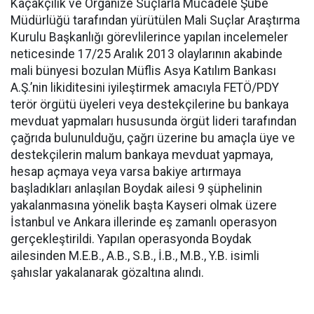
Kaçakçılık ve Organize Suçlarla Mücadele Şube
Müdürlüğü tarafından yürütülen Mali Suçlar Araştırma
Kurulu Başkanlığı görevlilerince yapılan incelemeler
neticesinde 17/25 Aralık 2013 olaylarının akabinde
mali bünyesi bozulan Müflis Asya Katılım Bankası
A.Ş.’nin likiditesini iyileştirmek amacıyla FETÖ/PDY
terör örgütü üyeleri veya destekçilerine bu bankaya
mevduat yapmaları hususunda örgüt lideri tarafından
çağrıda bulunulduğu, çağrı üzerine bu amaçla üye ve
destekçilerin malum bankaya mevduat yapmaya,
hesap açmaya veya varsa bakiye artırmaya
başladıkları anlaşılan Boydak ailesi 9 şüphelinin
yakalanmasına yönelik başta Kayseri olmak üzere
İstanbul ve Ankara illerinde eş zamanlı operasyon
gerçekleştirildi. Yapılan operasyonda Boydak
ailesinden M.E.B., A.B., S.B., İ.B., M.B., Y.B. isimli
şahıslar yakalanarak gözaltına alındı.