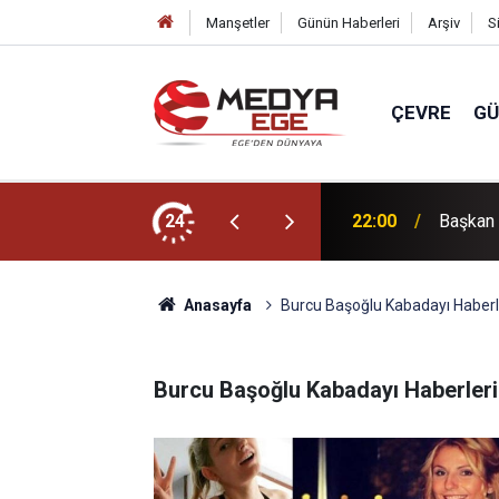
Manşetler
Günün Haberleri
Arşiv
S
ÇEVRE
G
r için sahada
24
22:00
3 bin yı
Anasayfa
Burcu Başoğlu Kabadayı Haberl
Burcu Başoğlu Kabadayı Haberleri