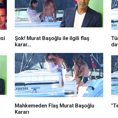
si
Şok! Murat Başoğlu ile ilgili flaş
Tü
karar...
da
Mahkemeden Flaş Murat Başoğlu
"T
Kararı