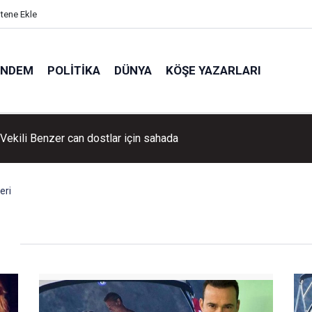
itene Ekle
ÜNDEM
POLITIKA
DÜNYA
KÖŞE YAZARLARI
llık tarihi köye yoğun ilgi!
eri