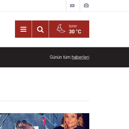
İzmir
30 °C
21:00
Başkan İlkay Çiçek tutuklandı!
Günün tüm
haberleri