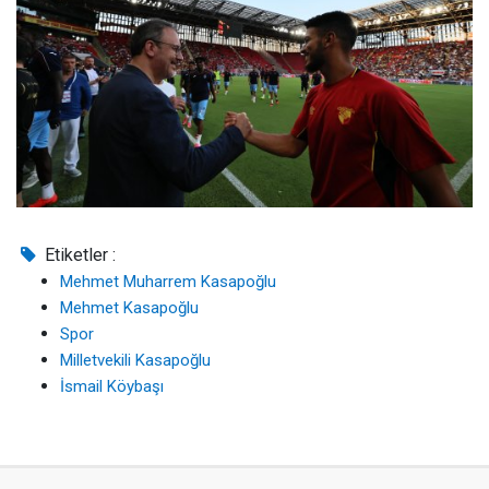
Etiketler :
Mehmet Muharrem Kasapoğlu
Mehmet Kasapoğlu
Spor
Milletvekili Kasapoğlu
İsmail Köybaşı