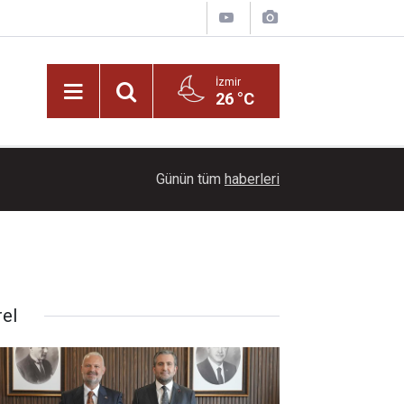
İzmir
26 °C
22:00
Ayçiçeği tarlaları ihtişamıyla görenleri büyüledi!
Günün tüm
haberleri
rel