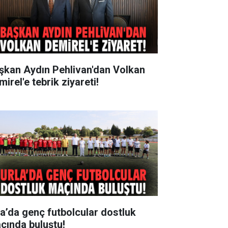
şkan Aydın Pehlivan'dan Volkan
irel'e tebrik ziyareti!
la’da genç futbolcular dostluk
çında buluştu!