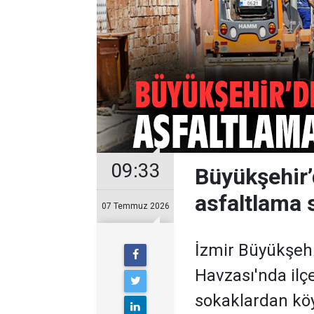
09:33
Büyükşehir’
asfaltlama s
07 Temmuz 2026
İzmir Büyükşeh
Havzası'nda ilç
sokaklardan köy