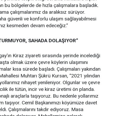
an bu bölgelerde de hızla çalışmalara başladık.
ama çalışmalarımız da aralıksız sürüyor.
ha güvenli ve konforlu ulaşım sağlayabilmesi
a hız kesmeden devam edeceğiz.”
TURMUYOR, SAHADA DOLAŞIYOR”
y'ın Kiraz ziyareti sırasında yerinde incelediği
aşta olmak üzere çevre köylerin ulaşımını
malar kısa sürede başladı. Çalışmaları yakından
Mahallesi Muhtarı Şükrü Kursan, “2021 yılından
ollarımız nihayet yenileniyor. Olgunlar ve çevre
lık ile tütün, incir ve kiraz üretimi ön planda.
najlı araçlarla taşıyoruz. Bu nedenle yollarımız
em taşıyor. Cemil Başkanımızı köyümüze davet
geldi. Çalışmalarını takdir ediyoruz. Masa