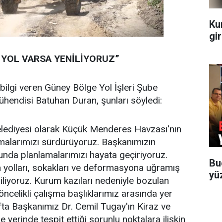
Ku
gir
 YOL VARSA YENİLİYORUZ”
bilgi veren Güney Bölge Yol İşleri Şube
hendisi Batuhan Duran, şunları söyledi:
elediyesi olarak Küçük Menderes Havzası'nın
şmalarımızı sürdürüyoruz. Başkanımızın
sunda planlamalarımızı hayata geçiriyoruz.
Bu
yolları, sokakları ve deformasyona uğramış
yü
niliyoruz. Kurum kazıları nedeniyle bozulan
öncelikli çalışma başlıklarımız arasında yer
afta Başkanımız Dr. Cemil Tugay'ın Kiraz ve
 yerinde tespit ettiği sorunlu noktalara ilişkin