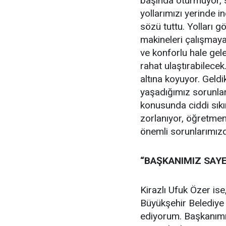
başında oturmuyor, 
yollarımızı yerinde i
sözü tuttu. Yolları gö
makineleri çalışmaya
ve konforlu hale gel
rahat ulaştırabilecek
altına koyuyor. Geld
yaşadığımız sorunlar 
konusunda ciddi sıkı
zorlanıyor, öğretmen
önemli sorunlarımız
“BAŞKANIMIZ SAY
Kirazlı Ufuk Özer ise
Büyükşehir Belediye
ediyorum. Başkanım