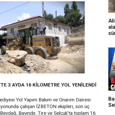
Al
al
sü
TE 3 AYDA 16 KİLOMETRE YOL YENİLENDİ
Ba
lediyesi Yol Yapım Bakım ve Onarım Dairesi
Sek
syonunda çalışan İZBETON ekipleri, son üç
Beydağ, Bayındır, Tire ve Selçuk'ta toplam 16