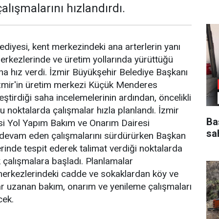
alışmalarını hızlandırdı.
ediyesi, kent merkezindeki ana arterlerin yanı
merkezlerinde ve üretim yollarında yürüttüğü
na hız verdi. İzmir Büyükşehir Belediye Başkanı
İzmir'in üretim merkezi Küçük Menderes
ştirdiği saha incelemelerinin ardından, öncelikli
u noktalarda çalışmalar hızla planlandı. İzmir
Ba
si Yol Yapım Bakım ve Onarım Dairesi
sa
 devam eden çalışmalarını sürdürürken Başkan
erinde tespit ederek talimat verdiği noktalarda
 çalışmalara başladı. Planlamalar
merkezlerindeki cadde ve sokaklardan köy ve
ar uzanan bakım, onarım ve yenileme çalışmaları
cek.