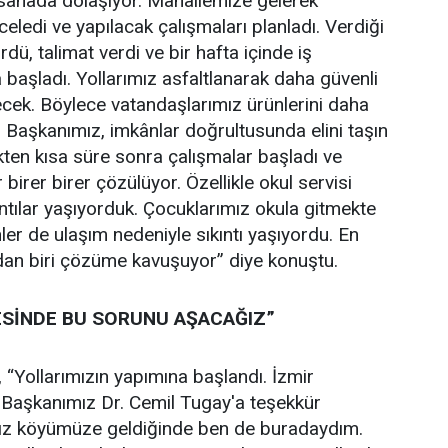
sahada dolaşıyor. Mahallemize gelerek
nceledi ve yapılacak çalışmaları planladı. Verdiği
rdü, talimat verdi ve bir hafta içinde iş
 başladı. Yollarımız asfaltlanarak daha güvenli
ecek. Böylece vatandaşlarımız ürünlerini daha
. Başkanımız, imkânlar doğrultusunda elini taşın
ikten kısa süre sonra çalışmalar başladı ve
birer birer çözülüyor. Özellikle okul servisi
ntılar yaşıyorduk. Çocuklarımız okula gitmekte
ler de ulaşım nedeniyle sıkıntı yaşıyordu. En
dan biri çözüme kavuşuyor” diye konuştu.
ESİNDE BU SORUNU AŞACAĞIZ”
, “Yollarımızın yapımına başlandı. İzmir
 Başkanımız Dr. Cemil Tugay'a teşekkür
ız köyümüze geldiğinde ben de buradaydım.