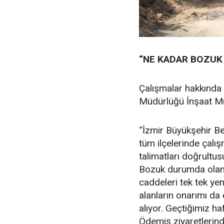
“NE KADAR BOZUK
Çalışmalar hakkında 
Müdürlüğü İnşaat Mü
“İzmir Büyükşehir B
tüm ilçelerinde çalı
talimatları doğrultu
Bozuk durumda olan 
caddeleri tek tek ye
alanların onarımı da 
alıyor. Geçtiğimiz h
Ödemiş ziyaretlerinde