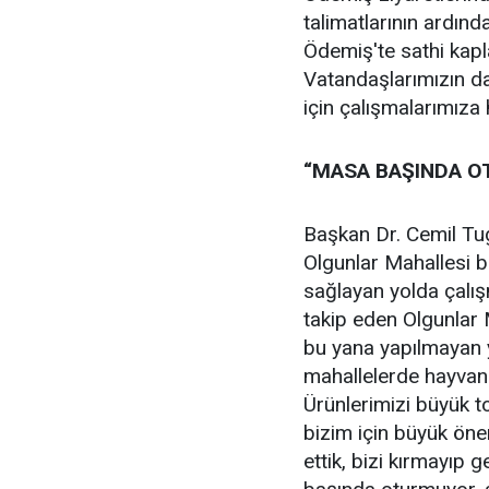
talimatlarının ardınd
Ödemiş'te sathi kapl
Vatandaşlarımızın da
için çalışmalarımız
“MASA BAŞINDA O
Başkan Dr. Cemil Tuga
Olgunlar Mahallesi b
sağlayan yolda çalış
takip eden Olgunlar 
bu yana yapılmayan y
mahallelerde hayvancı
Ürünlerimizi büyük to
bizim için büyük ön
ettik, bizi kırmayıp 