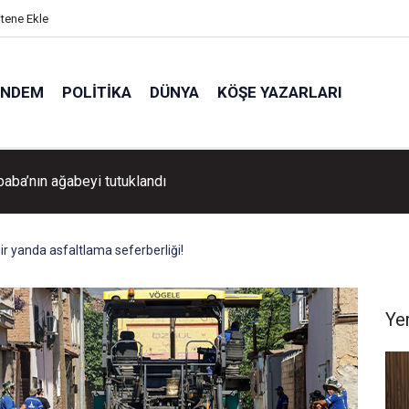
itene Ekle
ÜNDEM
POLITIKA
DÜNYA
KÖŞE YAZARLARI
Aydın Pehlivan'dan Volkan Demirel'e tebrik ziyareti!
ir yanda asfaltlama seferberliği!
Ye