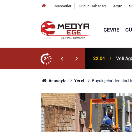
Manşetler
Günün Haberleri
Arşiv
S
ÇEVRE
G
dı
24
22:00
Başkan 
Anasayfa
Yerel
Büyükşehir’den dört b