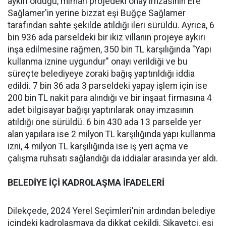
aykırı olduğu, mimari projedeki onay imzasının Efe
Sağlamer'in yerine bizzat eşi Buğçe Sağlamer
tarafından sahte şekilde atıldığı ileri sürüldü. Ayrıca, 6
bin 936 ada parseldeki bir ikiz villanın projeye aykırı
inşa edilmesine rağmen, 350 bin TL karşılığında "Yapı
kullanma iznine uygundur" onayı verildiği ve bu
süreçte belediyeye zoraki bağış yaptırıldığı iddia
edildi. 7 bin 36 ada 3 parseldeki yapay işlem için ise
200 bin TL nakit para alındığı ve bir inşaat firmasına 4
adet bilgisayar bağışı yaptırılarak onay imzasının
atıldığı öne sürüldü. 6 bin 430 ada 13 parselde yer
alan yapılara ise 2 milyon TL karşılığında yapı kullanma
izni, 4 milyon TL karşılığında ise iş yeri açma ve
çalışma ruhsatı sağlandığı da iddialar arasında yer aldı.
BELEDİYE İÇİ KADROLAŞMA İFADELERİ
Dilekçede, 2024 Yerel Seçimleri'nin ardından belediye
içindeki kadrolaşmaya da dikkat çekildi. Şikayetçi, eşi