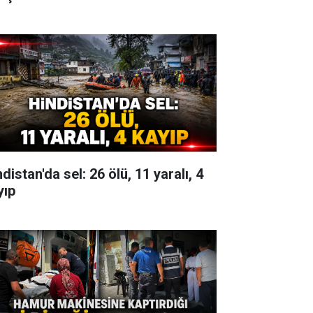
distan'da sel: 26 ölü, 11 yaralı, 4
yıp