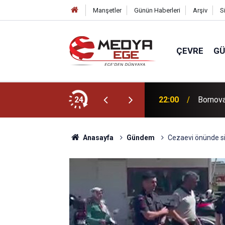
Manşetler
Günün Haberleri
Arşiv
S
ÇEVRE
G
ücünü artıracağız!
24
22:00
Bornova 
Anasayfa
Gündem
Cezaevi önünde sila