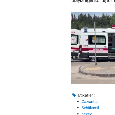
olayla ilgili soruştur
Etiketler :
Gaziantep
Şehitkamil
cezevi