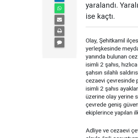
yaralandı. Yaral
ise kaçtı.
Olay, Şehitkamil ilçe
yerleşkesinde meyda
yanında bulunan ceza
isimli 2 şahıs, hızlı
şahsın silahlı saldır
cezaevi çevresinde p
isimli 2 şahıs ayakla
üzerine olay yerine sa
çevrede geniş güvenli
ekiplerince yapılan i
Adliye ve cezaevi çe