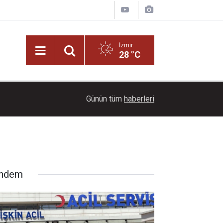
İzmir
28 °C
22:00
Dağların üzerinde mest eden manzara
Günün tüm
haberleri
ndem