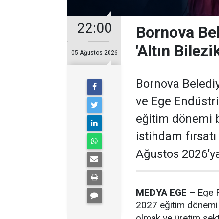
22:00
Bornova Bel
'Altın Bilezik
05 Ağustos 2026
Bornova Belediye
ve Ege Endüstri
eğitim dönemi b
istihdam fırsat
Ağustos 2026’ya
MEDYA EGE –
Ege F
2027 eğitim dönemi i
olmak ve üretim sek