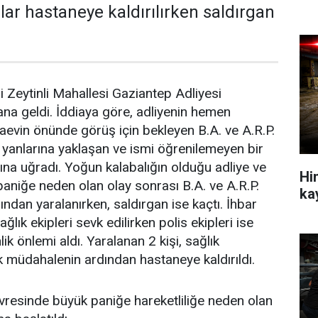
ılar hastaneye kaldırılırken saldırgan
si Zeytinli Mahallesi Gaziantep Adliyesi
na geldi. İddiaya göre, adliyenin hemen
evin önünde görüş için bekleyen B.A. ve A.R.P.
ca yanlarına yaklaşan ve ismi öğrenilemeyen bir
ısına uğradı. Yoğun kalabalığın olduğu adliye ve
Hin
aniğe neden olan olay sonrası B.A. ve A.R.P.
ka
rından yaralanırken, saldırgan ise kaçtı. İhbar
ğlık ekipleri sevk edilirken polis ekipleri ise
k önlemi aldı. Yaralanan 2 kişi, sağlık
lk müdahalenin ardından hastaneye kaldırıldı.
vresinde büyük paniğe hareketliliğe neden olan