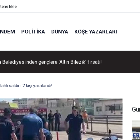
itene Ekle
ÜNDEM
POLITIKA
DÜNYA
KÖŞE YAZARLARI
Belediyesi’nden gençlere 'Altın Bilezik' fırsatı!
hlı saldırı: 2 kişi yaralandı!
Gü