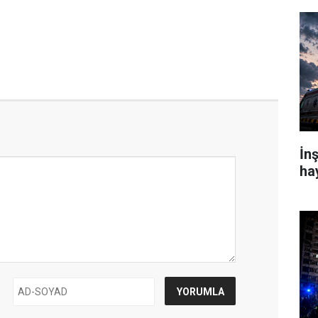
İn
ha