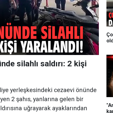
Ço
old
de silahlı saldırı: 2 kişi
liye yerleşkesindeki cezaevi önünde
yen 2 şahıs, yanlarına gelen bir
"A
aldırısına uğrayarak ayaklarından
kar