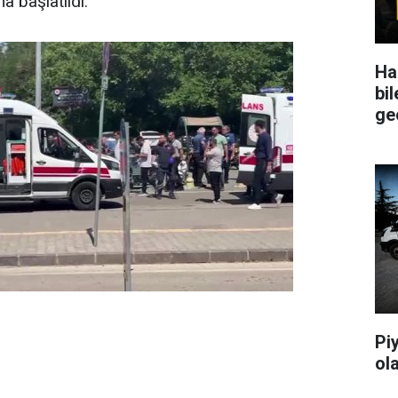
ma başlatıldı.
Ha
bil
ge
Pi
ol