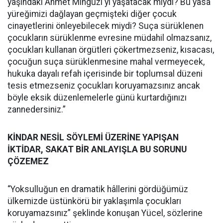
yaşındaki Ahmet Minguzi'yi yaşatacak mıydı? Bu yasa
yüreğimizi dağlayan geçmişteki diğer çocuk
cinayetlerini önleyebilecek miydi? Suça sürüklenen
çocukların sürüklenme evresine müdahil olmazsanız,
çocukları kullanan örgütleri çökertmezseniz, kısacası,
çocuğun suça sürüklenmesine mahal vermeyecek,
hukuka dayalı refah içerisinde bir toplumsal düzeni
tesis etmezseniz çocukları koruyamazsınız ancak
böyle eksik düzenlemelerle günü kurtardığınızı
zannedersiniz.”
KİNDAR NESİL SÖYLEMİ ÜZERİNE YAPIŞAN
İKTİDAR, SAKAT BİR ANLAYIŞLA BU SORUNU
ÇÖZEMEZ
“Yoksulluğun en dramatik hâllerini gördüğümüz
ülkemizde üstünkörü bir yaklaşımla çocukları
koruyamazsınız” şeklinde konuşan Yücel, sözlerine