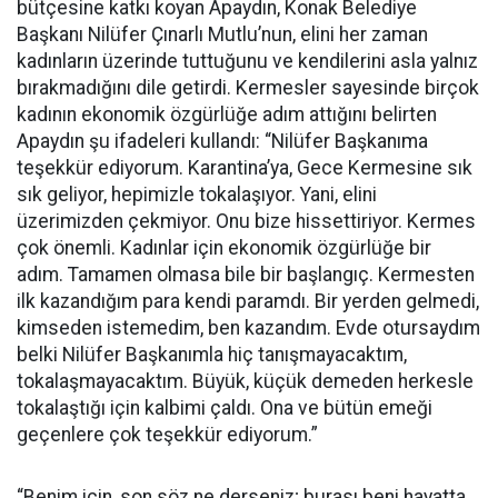
bütçesine katkı koyan Apaydın, Konak Belediye
Başkanı Nilüfer Çınarlı Mutlu’nun, elini her zaman
kadınların üzerinde tuttuğunu ve kendilerini asla yalnız
bırakmadığını dile getirdi. Kermesler sayesinde birçok
kadının ekonomik özgürlüğe adım attığını belirten
Apaydın şu ifadeleri kullandı: “Nilüfer Başkanıma
teşekkür ediyorum. Karantina’ya, Gece Kermesine sık
sık geliyor, hepimizle tokalaşıyor. Yani, elini
üzerimizden çekmiyor. Onu bize hissettiriyor. Kermes
çok önemli. Kadınlar için ekonomik özgürlüğe bir
adım. Tamamen olmasa bile bir başlangıç. Kermesten
ilk kazandığım para kendi paramdı. Bir yerden gelmedi,
kimseden istemedim, ben kazandım. Evde otursaydım
belki Nilüfer Başkanımla hiç tanışmayacaktım,
tokalaşmayacaktım. Büyük, küçük demeden herkesle
tokalaştığı için kalbimi çaldı. Ona ve bütün emeği
geçenlere çok teşekkür ediyorum.”
“Benim için, son söz ne derseniz; burası beni hayatta