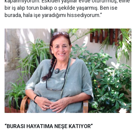
kapanmıyorum. Eskiden yaşlılar evde otururmuş, eline
bir iş alıp torun bakıp o şekilde yaşarmış. Ben ise
burada, hala işe yaradığımı hissediyorum.”
“BURASI HAYATIMA NEŞE KATIYOR”