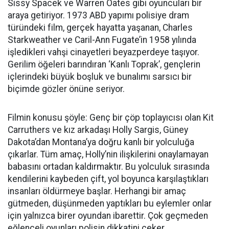
Sissy Spacek ve Warren Oates gibi oyuncuları bir
araya getiriyor. 1973 ABD yapımı polisiye dram
türündeki film, gerçek hayatta yaşanan, Charles
Starkweather ve Caril-Ann Fugate’in 1958 yılında
işledikleri vahşi cinayetleri beyazperdeye taşıyor.
Gerilim öğeleri barındıran ‘Kanlı Toprak’, gençlerin
içlerindeki büyük boşluk ve bunalımı sarsıcı bir
biçimde gözler önüne seriyor.
Filmin konusu şöyle: Genç bir çöp toplayıcısı olan Kit
Carruthers ve kız arkadaşı Holly Sargis, Güney
Dakota’dan Montana’ya doğru kanlı bir yolculuğa
çıkarlar. Tüm amaç, Holly’nin ilişkilerini onaylamayan
babasını ortadan kaldırmaktır. Bu yolculuk sırasında
kendilerini kaybeden çift, yol boyunca karşılaştıkları
insanları öldürmeye başlar. Herhangi bir amaç
gütmeden, düşünmeden yaptıkları bu eylemler onlar
için yalnızca birer oyundan ibarettir. Çok geçmeden
eğlenceli oyunları polisin dikkatini çeker.