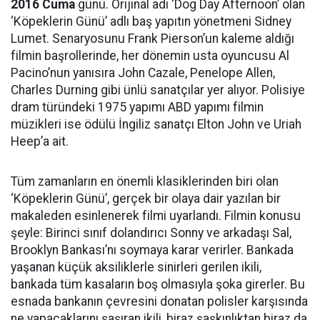
2016 Cuma
günü. Orijinal adı ‘Dog Day Afternoon’ olan
‘Köpeklerin Günü’ adlı baş yapıtın yönetmeni Sidney
Lumet. Senaryosunu Frank Pierson’un kaleme aldığı
filmin başrollerinde, her dönemin usta oyuncusu Al
Pacino’nun yanısıra John Cazale, Penelope Allen,
Charles Durning gibi ünlü sanatçılar yer alıyor. Polisiye
dram türündeki 1975 yapımı ABD yapımı filmin
müzikleri ise ödülü İngiliz sanatçı Elton John ve Uriah
Heep’a ait.
Tüm zamanların en önemli klasiklerinden biri olan
‘Köpeklerin Günü’, gerçek bir olaya dair yazılan bir
makaleden esinlenerek filmi uyarlandı. Filmin konusu
şeyle: Birinci sınıf dolandırıcı Sonny ve arkadaşı Sal,
Brooklyn Bankası’nı soymaya karar verirler. Bankada
yaşanan küçük aksiliklerle sinirleri gerilen ikili,
bankada tüm kasaların boş olmasıyla şoka girerler. Bu
esnada bankanın çevresini donatan polisler karşısında
ne yapacaklarını şaşıran ikili, biraz şaşkınlıktan biraz da