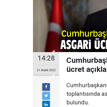
14:28
Cumhurbaşk
ücret açıkl
21 Aralık 2022
Cumhurbaşkanı 
toplantısında as
bulundu.