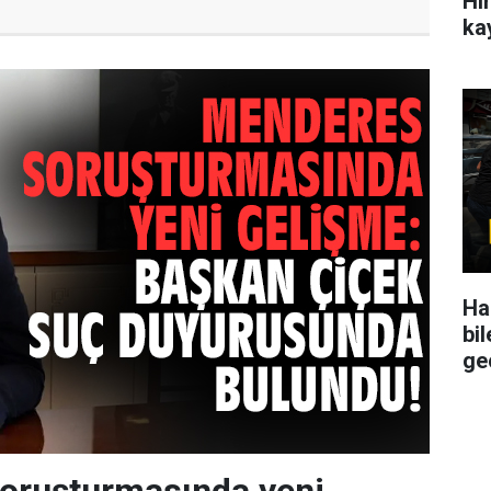
Hin
ka
Ha
bil
ge