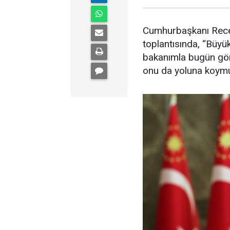
Cumhurbaşkanı Recep
toplantısında, “Büyü
bakanımla bugün görü
onu da yoluna koymu