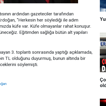
ısının ardından gazeteciler tarafından
Yu
rdoğan, "Herkesin her söylediği ile adım
ımızda küfe var. Küfe olmayanlar rahat konuşur.
üneceğiz. Eğitimden sağlığa bütün alt yapıları
ayan 3. toplantı sonrasında yaptığı açıklamada,
9 bin TL olduğunu duyurmuş, bunun altında bir
eklerini söylemişti.
Ço
oğan
old