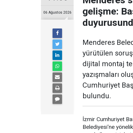
Menderes s
gelişme: Ba
06 Ağustos 2026
duyurusund
Menderes Beledi
yürütülen soruş
dijital montaj t
yazışmaları olu
Cumhuriyet Baş
bulundu.
İzmir Cumhuriyet Ba
Belediyesi'ne yönel