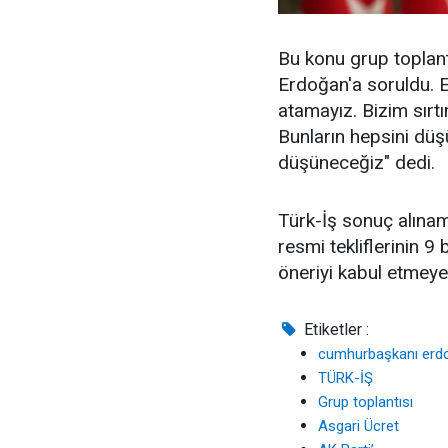
Bu konu grup toplant
Erdoğan'a soruldu. E
atamayız. Bizim sırt
Bunların hepsini düş
düşüneceğiz" dedi.
Türk-İş sonuç alınam
resmi tekliflerinin 
öneriyi kabul etmeyec
Etiketler :
cumhurbaşkanı erd
TÜRK-İŞ
Grup toplantısı
Asgari Ücret