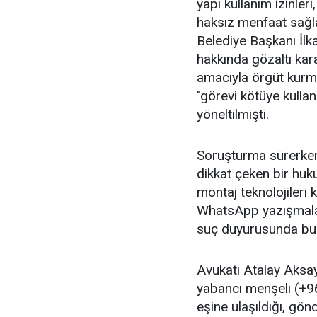
yapı kullanım izinleri
haksız menfaat sağla
Belediye Başkanı İlk
hakkında gözaltı kar
amacıyla örgüt kurma"
"görevi kötüye kullan
yöneltilmişti.
Soruşturma sürerken
dikkat çeken bir huku
montaj teknolojileri k
WhatsApp yazışmalar
suç duyurusunda bu
Avukatı Atalay Aksay 
yabancı menşeli (+96
eşine ulaşıldığı, gön