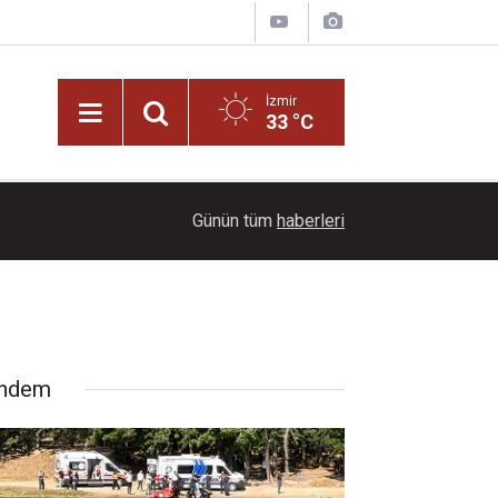
İzmir
33 °C
Menderes soruşturmasında yeni gelişme: Başk
11:00
Günün tüm
haberleri
bulundu!
ndem