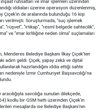
, inşaat ruhsatları ve imar işlemleri üzerinden
ndığı iddiaları üzerine operasyon düzenlenmiş,
ay Çiçek'in de aralarında bulunduğu 16 kişi
arı verilmişti. Soruşturmada, "suç işlemek
, "rüşvet", "irtikap", "resmî belgede sahtecilik",
ma" ve "imar kirliliğine neden olma" suçlamaları
, Menderes Belediye Başkanı İlkay Çiçek'ten
ki adım geldi. Çiçek, yapay zekâ ve dijital
ullanılarak hazırlandığını iddia ettiği sahte
ı nedeniyle İzmir Cumhuriyet Başsavcılığı'na
lundu.
aracılığıyla savcılığa sunulan dilekçede,
4) kodlu bir GSM hattı üzerinden Çiçek'in
derilen mesajlarda ise Belediye Başkanı'nın