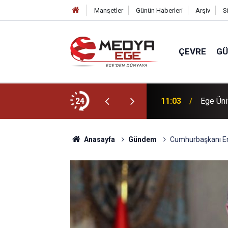
Manşetler
Günün Haberleri
Arşiv
S
ÇEVRE
G
denine ulaşıldı
24
11:03
Ege Üniv
Anasayfa
Gündem
Cumhurbaşkanı Er