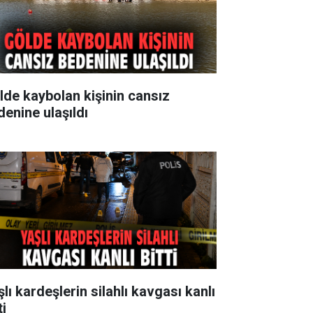
lde kaybolan kişinin cansız
denine ulaşıldı
lı kardeşlerin silahlı kavgası kanlı
ti