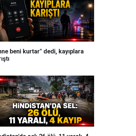
nne beni kurtar" dedi, kayıplara
ıştı