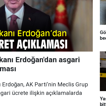
Gö
be
anı Erdoğan'dan asgari
aması
Erdoğan, AK Parti’nin Meclis Grup
gari ücrete ilişkin açıklamalarda
Yaş
bit