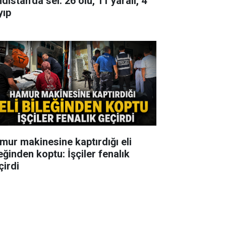
distan'da sel: 26 ölü, 11 yaralı, 4
yıp
mur makinesine kaptırdığı eli
eğinden koptu: İşçiler fenalık
çirdi