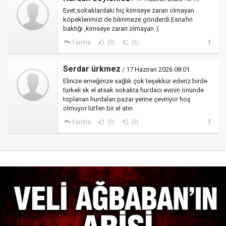
Evet,sokaklardaki hiç kimseye zararı olmayan
köpeklerimizi de bilinmeze gönderdi.Esnafın
baktığı ,kimseye zararı olmayan :(
Yanıtla
(0)
(0)
Serdar ürkmez
/ 17 Haziran 2026 08:01
Elinize emeğinize sağlık çok teşekkür ederiz birde
türkeli sk el atsak sokakta hurdacı evinin önünde
toplanan hurdaları pazar yerine çeviriyor hoş
olmuyor lütfen bir el atın
Yanıtla
(0)
(0)