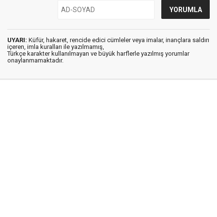
UYARI:
Küfür, hakaret, rencide edici cümleler veya imalar, inançlara saldırı
içeren, imla kuralları ile yazılmamış,
Türkçe karakter kullanılmayan ve büyük harflerle yazılmış yorumlar
onaylanmamaktadır.
Medya Ege © 2012
Anasayfa
Künye
İletişim
Gizlilik İlkeleri
Sitene Ekle