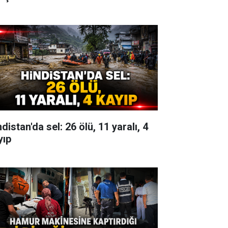
distan'da sel: 26 ölü, 11 yaralı, 4
yıp