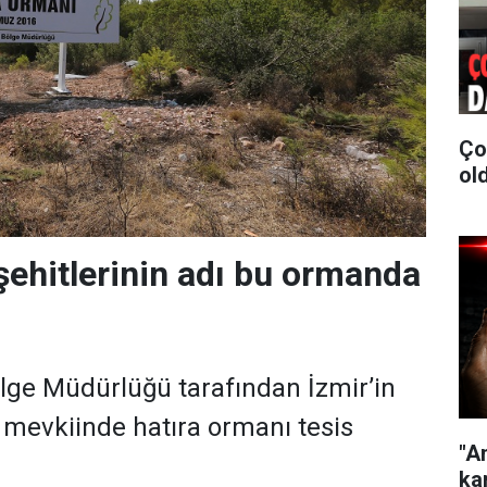
Ço
old
ehitlerinin adı bu ormanda
lge Müdürlüğü tarafından İzmir’in
mevkiinde hatıra ormanı tesis
"A
kar