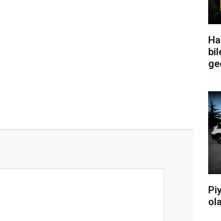
Ha
bil
ge
Pi
ol