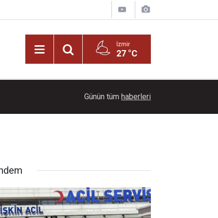
İzmir
27 °C
22:00
Dağların üzerinde mest eden manzara
Günün tüm
haberleri
ndem