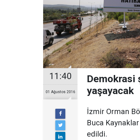
11:40
Demokrasi ş
yaşayacak
01 Ağustos 2016
İzmir Orman Bö
Buca Kaynaklar 
edildi.