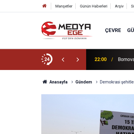
Manşetler
Günün Haberleri
Arşiv
S
ÇEVRE
G
ücünü artıracağız!
24
22:00
Bornova 
Anasayfa
Gündem
Demokrasi şehitle