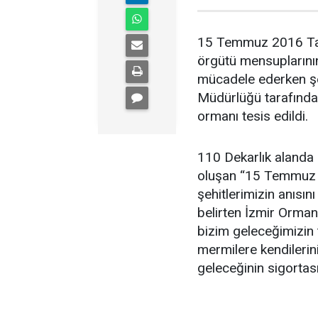
15 Temmuz 2016 Tarih
örgütü mensuplarının
mücadele ederken şe
Müdürlüğü tarafından
ormanı tesis edildi.
110 Dekarlık alanda 
oluşan “15 Temmuz D
şehitlerimizin anısın
belirten İzmir Orma
bizim geleceğimizin 
mermilere kendilerini
geleceğinin sigortası