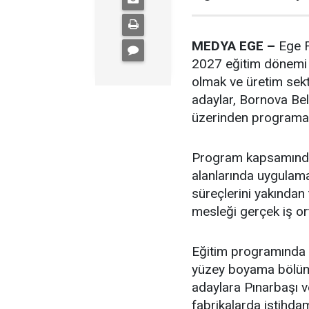
MEDYA EGE –
Ege F
2027 eğitim dönemi i
olmak ve üretim sek
adaylar, Bornova Bel
üzerinden programa 
Program kapsamında k
alanlarında uygulama
süreçlerini yakından 
mesleği gerçek iş or
Eğitim programında 
yüzey boyama bölüml
adaylara Pınarbaşı v
fabrikalarda istihda