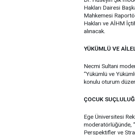
Hakları Dairesi Baş
Mahkemesi Raportörü 
Hakları ve AİHM İçti
alınacak.
YÜKÜMLÜ VE AİLEL
Necmi Sultani moder
“Yükümlü ve Yükümlü
konulu oturum düze
ÇOCUK SUÇLULUĞU
Ege Üniversitesi Re
moderatörlüğünde, 
Perspektifler ve Stra