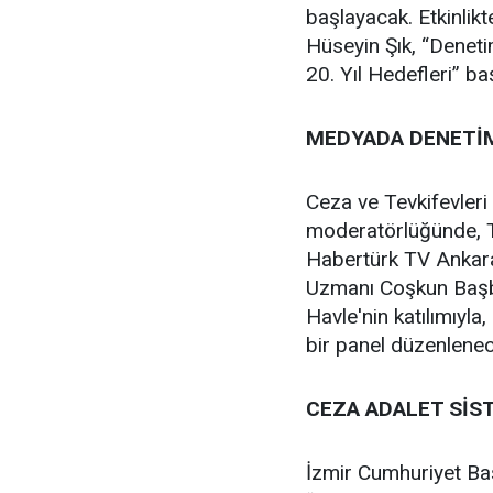
başlayacak. Etkinlikt
Hüseyin Şık, “Denetim
20. Yıl Hedefleri” ba
MEDYADA DENETİM
Ceza ve Tevkifevleri
moderatörlüğünde, 
Habertürk TV Ankara 
Uzmanı Coşkun Başb
Havle'nin katılımıyla
bir panel düzenlenec
CEZA ADALET SİST
İzmir Cumhuriyet Ba