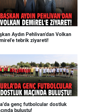
şkan Aydın Pehlivan'dan Volkan
irel'e tebrik ziyareti!
la’da genç futbolcular dostluk
çında buluştu!