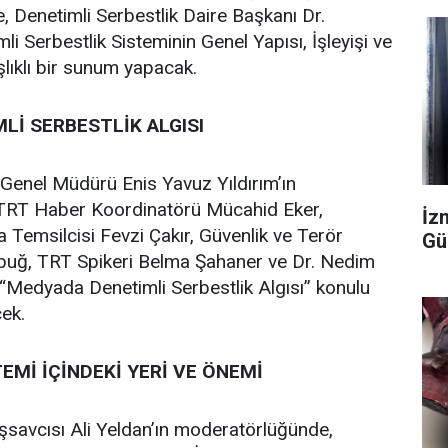
e, Denetimli Serbestlik Daire Başkanı Dr.
li Serbestlik Sisteminin Genel Yapısı, İşleyişi ve
şlıklı bir sunum yapacak.
Lİ SERBESTLİK ALGISI
 Genel Müdürü Enis Yavuz Yıldırım’ın
TRT Haber Koordinatörü Mücahid Eker,
İzm
Temsilcisi Fevzi Çakır, Güvenlik ve Terör
Gü
uğ, TRT Spikeri Belma Şahaner ve Dr. Nedim
, “Medyada Denetimli Serbestlik Algısı” konulu
ek.
EMİ İÇİNDEKİ YERİ VE ÖNEMİ
şsavcısı Ali Yeldan’ın moderatörlüğünde,