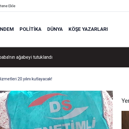
itene Ekle
ÜNDEM
POLITIKA
DÜNYA
KÖŞE YAZARLARI
Aydın Pehlivan'dan Volkan Demirel'e tebrik ziyareti!
izmetleri 20.yılını kutlayacak!
Ye