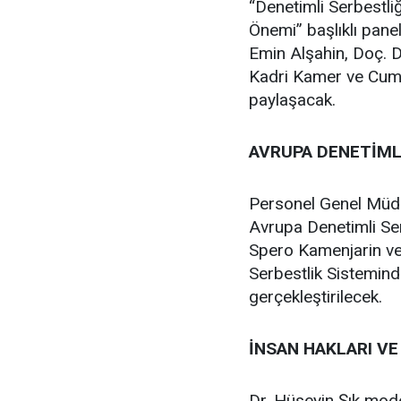
“Denetimli Serbestli
Önemi” başlıklı pane
Emin Alşahin, Doç. 
Kadri Kamer ve Cumhu
paylaşacak.
AVRUPA DENETİML
Personel Genel Müd
Avrupa Denetimli Se
Spero Kamenjarin ve 
Serbestlik Sistemin
gerçekleştirilecek.
İNSAN HAKLARI V
Dr. Hüseyin Şık mode