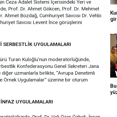
ğin Ceza Adalet Sistemi İçerisindeki Yeri ve
lde, Prof. Dr. Ahmet Gökcen, Prof. Dr. Mehmet
Ku
Dr. Ahmet Bozdağ, Cumhuriyet Savcısı Dr. Vehbi
gir
riyet Savcısı Levent İnce görüşlerini
İ SERBESTLİK UYGULAMALARI
ürü Turan Kuloğlu’nun moderatörlüğünde,
rbestlik Konfederasyonu Genel Sekreteri Jana
diğer uzmanlarla birlikte, “Avrupa Denetimli
de Örnek Uygulamalar” üzerine bir oturum
Bu
yü
E İNFAZ UYGULAMALARI
ratörlüğünde, Prof. Dr. Veli Özer Özbek, İnsan