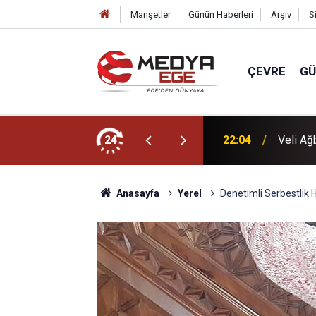
Manşetler
Günün Haberleri
Arşiv
S
ÇEVRE
G
dı
24
22:00
Başkan 
Anasayfa
Yerel
Denetimli Serbestlik H