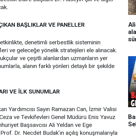
cak.
Al
IKAN BAŞLIKLAR VE PANELLER
al
sü
etkinlikte, denetimli serbestlik sisteminin
eri ve geleceğe yönelik stratejileri ele alınacak.
kçular ve çeşitli alanlardan uzmanların yer
umlarla, alanın farklı yönleri detaylı bir şekilde
ARI VE İLK SUNUMLAR
an Yardımcısı Sayın Ramazan Can, İzmir Valisi
Ba
 Ceza ve Tevkifevleri Genel Müdürü Enis Yavuz
Sek
umhuriyet Başsavcısı Ali Yeldan ve Ege
 Prof. Dr. Necdet Budak’ın açılış konuşmalarıyla