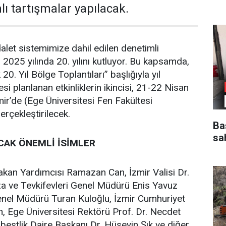
ı tartışmalar yapılacak.
alet sistemimize dahil edilen denetimli
, 2025 yılında 20. yılını kutluyor. Bu kapsamda,
20. Yıl Bölge Toplantıları” başlığıyla yıl
 planlanan etkinliklerin ikincisi, 21-22 Nisan
mir’de (Ege Üniversitesi Fen Fakültesi
rçekleştirilecek.
Ba
sa
CAK ÖNEMLİ İSİMLER
akan Yardımcısı Ramazan Can, İzmir Valisi Dr.
a ve Tevkifevleri Genel Müdürü Enis Yavuz
Genel Müdürü Turan Kuloğlu, İzmir Cumhuriyet
n, Ege Üniversitesi Rektörü Prof. Dr. Necdet
bestlik Daire Başkanı Dr. Hüseyin Şık ve diğer