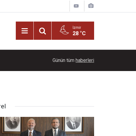
İzmir
28 °C
22:00
Ayçiçeği tarlaları ihtişamıyla görenleri büyüledi!
Günün tüm
haberleri
rel