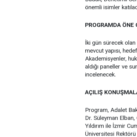
önemli isimler katıla
PROGRAMDA ÖNE Ç
İki gün sürecek olan 
mevcut yapısı, hedefl
Akademisyenler, huku
aldığı paneller ve sun
incelenecek.
AÇILIŞ KONUŞMAL
Program, Adalet Bak
Dr. Süleyman Elban,
Yıldırım ile İzmir C
Üniversitesi Rektörü