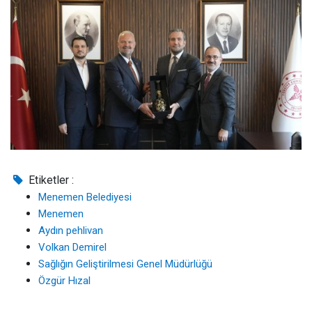
Etiketler :
Menemen Belediyesi
Menemen
Aydın pehlivan
Volkan Demirel
Sağlığın Geliştirilmesi Genel Müdürlüğü
Özgür Hızal