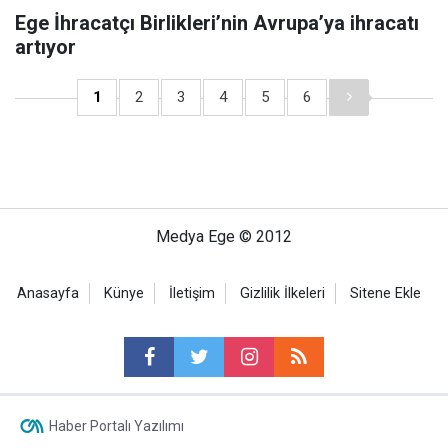
Ege İhracatçı Birlikleri’nin Avrupa’ya ihracatı
artıyor
1
2
3
4
5
6
Medya Ege © 2012
Anasayfa
Künye
İletişim
Gizlilik İlkeleri
Sitene Ekle
Haber Portalı Yazılımı