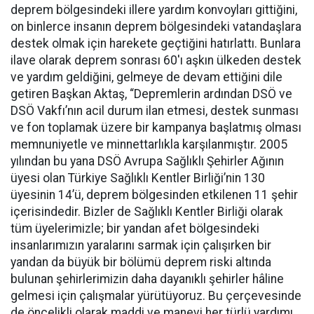
deprem bölgesindeki illere yardım konvoyları gittiğini,
on binlerce insanın deprem bölgesindeki vatandaşlara
destek olmak için harekete geçtiğini hatırlattı. Bunlara
ilave olarak deprem sonrası 60'ı aşkın ülkeden destek
ve yardım geldiğini, gelmeye de devam ettiğini dile
getiren Başkan Aktaş, “Depremlerin ardından DSÖ ve
DSÖ Vakfı’nın acil durum ilan etmesi, destek sunması
ve fon toplamak üzere bir kampanya başlatmış olması
memnuniyetle ve minnettarlıkla karşılanmıştır. 2005
yılından bu yana DSÖ Avrupa Sağlıklı Şehirler Ağının
üyesi olan Türkiye Sağlıklı Kentler Birliği’nin 130
üyesinin 14’ü, deprem bölgesinden etkilenen 11 şehir
içerisindedir. Bizler de Sağlıklı Kentler Birliği olarak
tüm üyelerimizle; bir yandan afet bölgesindeki
insanlarımızın yaralarını sarmak için çalışırken bir
yandan da büyük bir bölümü deprem riski altında
bulunan şehirlerimizin daha dayanıklı şehirler hâline
gelmesi için çalışmalar yürütüyoruz. Bu çerçevesinde
de öncelikli olarak maddi ve manevi her türlü yardımı,