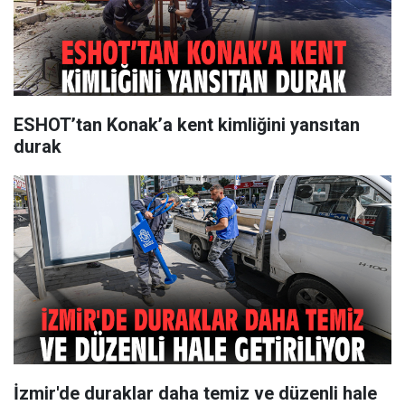
ESHOT’tan Konak’a kent kimliğini yansıtan
durak
İzmir'de duraklar daha temiz ve düzenli hale