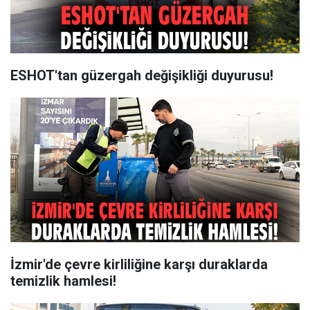
ESHOT'tan güzergah değişikliği duyurusu!
İzmir'de çevre kirliliğine karşı duraklarda
temizlik hamlesi!