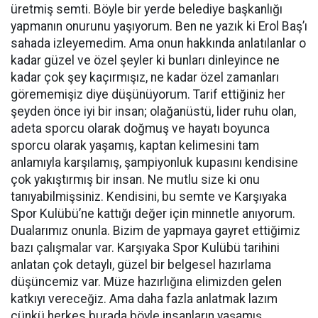
üretmiş semti. Böyle bir yerde belediye başkanlığı
yapmanın onurunu yaşıyorum. Ben ne yazık ki Erol Baş’ı
sahada izleyemedim. Ama onun hakkında anlatılanlar o
kadar güzel ve özel şeyler ki bunları dinleyince ne
kadar çok şey kaçırmışız, ne kadar özel zamanları
görememişiz diye düşünüyorum. Tarif ettiğiniz her
şeyden önce iyi bir insan; olağanüstü, lider ruhu olan,
adeta sporcu olarak doğmuş ve hayatı boyunca
sporcu olarak yaşamış, kaptan kelimesini tam
anlamıyla karşılamış, şampiyonluk kupasını kendisine
çok yakıştırmış bir insan. Ne mutlu size ki onu
tanıyabilmişsiniz. Kendisini, bu semte ve Karşıyaka
Spor Kulübü’ne kattığı değer için minnetle anıyorum.
Dualarımız onunla. Bizim de yapmaya gayret ettiğimiz
bazı çalışmalar var. Karşıyaka Spor Kulübü tarihini
anlatan çok detaylı, güzel bir belgesel hazırlama
düşüncemiz var. Müze hazırlığına elimizden gelen
katkıyı vereceğiz. Ama daha fazla anlatmak lazım
çünkü herkes burada böyle insanların yaşamış