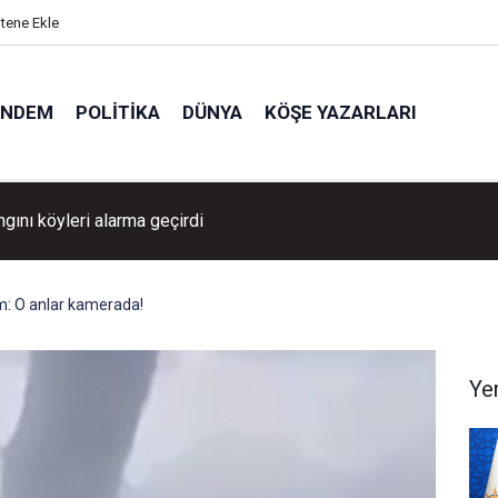
itene Ekle
ÜNDEM
POLITIKA
DÜNYA
KÖŞE YAZARLARI
ngını köyleri alarma geçirdi
m: O anlar kamerada!
Ye