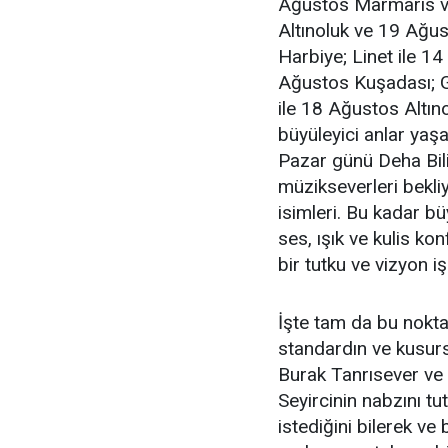
Ağustos Marmaris v
Altınoluk ve 19 Ağu
Harbiye; Linet ile 1
Ağustos Kuşadası; G
ile 18 Ağustos Altı
büyüleyici anlar ya
Pazar günü Deha Bili
müzikseverleri bekliy
isimleri. Bu kadar bü
ses, ışık ve kulis k
bir tutku ve vizyon işi
İşte tam da bu nokt
standardın ve kusurs
Burak Tanrısever ve 
Seyircinin nabzını tu
istediğini bilerek ve