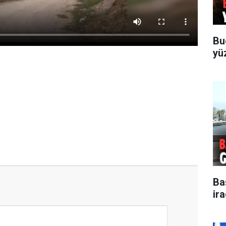
Bu
yü
Ba
ir