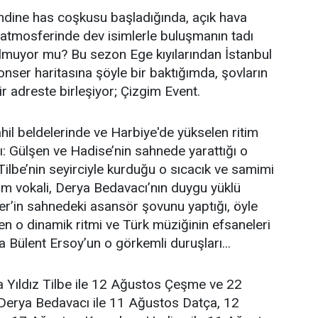
ndine has coşkusu başladığında, açık hava
 atmosferinde dev isimlerle buluşmanın tadı
olmuyor mu? Bu sezon Ege kıyılarından İstanbul
nser haritasına şöyle bir baktığımda, şovların
bir adreste birleşiyor; Çizgim Event.
l beldelerinde ve Harbiye'de yükselen ritim
ı: Gülşen ve Hadise’nin sahnede yarattığı o
 Tilbe’nin seyirciyle kurduğu o sıcacık ve samimi
m vokali, Derya Bedavacı’nın duygu yüklü
er’in sahnedeki asansör şovunu yaptığı, öyle
en o dinamik ritmi ve Türk müziğinin efsaneleri
a Bülent Ersoy’un o görkemli duruşları...
 Yıldız Tilbe ile 12 Ağustos Çeşme ve 22
erya Bedavacı ile 11 Ağustos Datça, 12