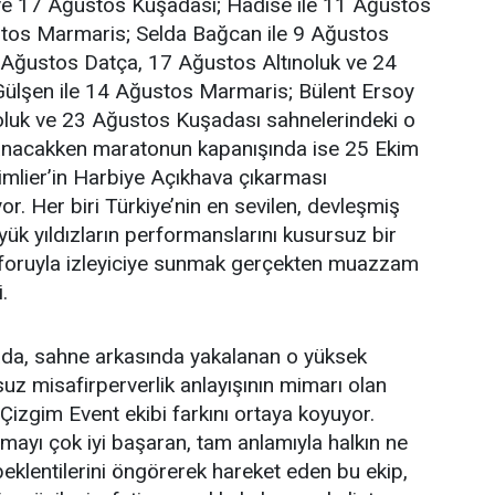
e 17 Ağustos Kuşadası; Hadise ile 11 Ağustos
stos Marmaris; Selda Bağcan ile 9 Ağustos
4 Ağustos Datça, 17 Ağustos Altınoluk ve 24
ülşen ile 14 Ağustos Marmaris; Bülent Ersoy
noluk ve 23 Ağustos Kuşadası sahnelerindeki o
şanacakken maratonun kapanışında ise 25 Ekim
mlier’in Harbiye Açıkhava çıkarması
or. Her biri Türkiye’nin en sevilen, devleşmiş
yük yıldızların performanslarını kusursuz bir
onforuyla izleyiciye sunmak gerçekten muazzam
.
ada, sahne arkasında yakalanan o yüksek
uz misafirperverlik anlayışının mimarı olan
Çizgim Event ekibi farkını ortaya koyuyor.
tmayı çok iyi başaran, tam anlamıyla halkın ne
 beklentilerini öngörerek hareket eden bu ekip,