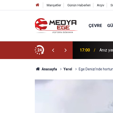
Manşetler
Günün Haberleri
Arşiv
S
ÇEVRE
G
i Çizgim yazdı...
24
17:00
Anız ya
Anasayfa
Yerel
Ege Denizi'nde hortu