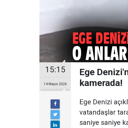
15:15
Ege Denizi'
kamerada!
14 Mayıs 2026
Ege Denizi açı
vatandaşlar tar
saniye saniye k