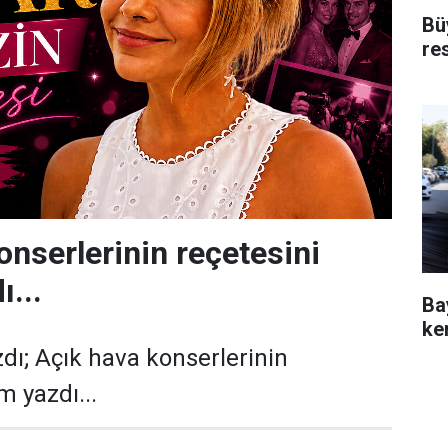
Bü
re
onserlerinin reçetesini
...
Ba
ken
dı; Açık hava konserlerinin
m yazdı...