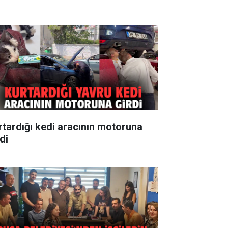
rtardığı kedi aracının motoruna
di