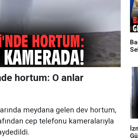
Ba
Sek
nde hortum: O anlar
klarında meydana gelen dev hortum,
afından cep telefonu kameralarıyla
İzm
aydedildi.
Gü