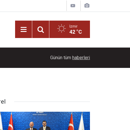
İzmir
42 °C
Bennu Gerede kimdir? Fotoğraf sanatçılığından 
17:00
Günün tüm
haberleri
yaşam
rel