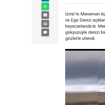
İzmir’in Menemen il
ve Ege Denizi açıkla
heyecanlandırdı. Me
gökyüzüyle denizi bi
gözlerle izlendi.