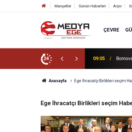
Manşetler
Günün Haberleri
Arşiv
S
ÇEVRE
G
50 bin kişi akın ediyor
24
09:05
Bornova
Anasayfa
Ege İhracatçı Birlikleri seçim Ha
Ege İhracatçı Birlikleri seçim Habe