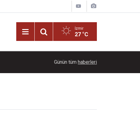
İzmir
27 °C
09:00
Buca Metrosu’nda kritik viraj: Tünellerin büyük
Günün tüm
haberleri