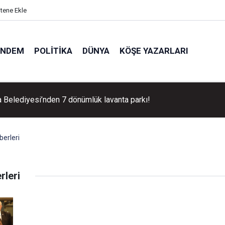
itene Ekle
ÜNDEM
POLITIKA
DÜNYA
KÖŞE YAZARLARI
 Belediyesi’nden 7 dönümlük lavanta parkı!
berleri
rleri