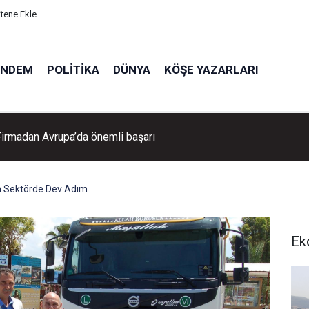
itene Ekle
ÜNDEM
POLITIKA
DÜNYA
KÖŞE YAZARLARI
 Firmadan Avrupa’da önemli başarı
en Sektörde Dev Adım
Ek