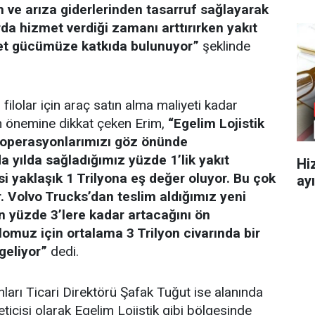
ım ve arıza giderlerinden tasarruf sağlayarak
rda hizmet verdiği zamanı arttırırken yakıt
bet gücümüze katkıda bulunuyor”
şeklinde
 filolar için araç satın alma maliyeti kadar
in önemine dikkat çeken Erim,
“Egelim Lojistik
 operasyonlarımızı göz önünde
yılda sağladığımız yüzde 1’lik yakıt
Hi
si yaklaşık 1 Trilyona eş değer oluyor. Bu çok
ayı
. Volvo Trucks’dan teslim aldığımız yeni
n yüzde 3’lere kadar artacağını ön
lomuz için ortalama 3 Trilyon civarında bir
geliyor”
dedi.
rı Ticari Direktörü Şafak Tuğut ise alanında
reticisi olarak Egelim Lojistik gibi bölgesinde