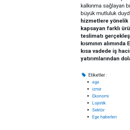
kalkınma sağlayan bir
büyük mutluluk duyduk
hizmetlere yönelik
kapsayan farklı ürü
teslimatı gerçekleşt
kısmının alımında Eu
kısa vadede iş haci
yatırımlarından dol
Etiketler :
ege
izmir
Ekonomi
Lojistik
Sektör
Ege haberleri