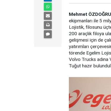
Mehmet ÖZDOĞR
ekipmanları ile 5 mi
Lojistik, filosunu üç
200 araçlık filoya ul
gelişmesi için de çal
yatırımları çerçevesi
törende Egelim Lojis
Volvo Trucks adına 
Tuğut hazır bulundul