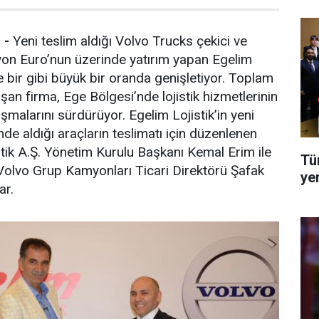
U
-
Yeni teslim aldığı Volvo Trucks çekici ve
lyon Euro’nun üzerinde yatırım yapan Egelim
te bir gibi büyük bir oranda genişletiyor. Toplam
aşan firma, Ege Bölgesi’nde lojistik hizmetlerinin
ışmalarını sürdürüyor. Egelim Lojistik’in yeni
nde aldığı araçların teslimatı için düzenlenen
tik A.Ş. Yönetim Kurulu Başkanı Kemal Erim ile
Tü
Volvo Grup Kamyonları Ticari Direktörü Şafak
ye
ar.