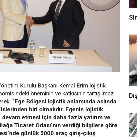
Si
 Yönetim Kurulu Başkanı Kemal Erim lojistik
omisindeki öneminin ve katkısının tartışılmaz
Dış
erek,
“Ege Bölgesi lojistik anlamında aslında
slerinden biri olmalıdır. Egenin lojistik
 devam etmesi için daha fazla yatırım ve
liağa Ticaret Odası’nın verdiği bilgilere göre
si’nde günlük 5000 araç giriş-çıkış