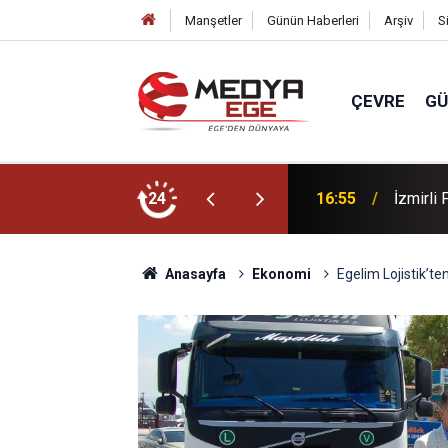
Manşetler
Günün Haberleri
Arşiv
S
ÇEVRE
G
z tatili süprizi
24
16:55
İzmirli
Anasayfa
Ekonomi
Egelim Lojistik’t