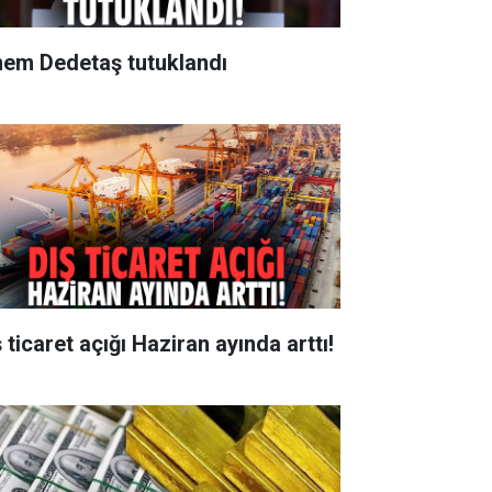
nem Dedetaş tutuklandı
 ticaret açığı Haziran ayında arttı!