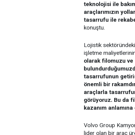
teknolojisi ile bak
araçlarımızın yolla
tasarrufu ile reka
konuştu.
Lojistik sektöründeki
işletme maliyetlerin
olarak filomuzu ve
bulundurduğumuzda 
tasarrufunun getiri
önemli bir rakamdır
araçlarla tasarrufu
görüyoruz. Bu da fi
kazanım anlamına 
Volvo Group Kamyonla
lider olan bir araç ü