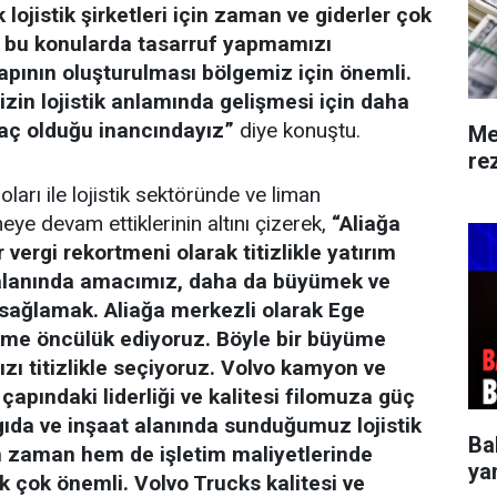
lojistik şirketleri için zaman ve giderler çok
 bu konularda tasarruf yapmamızı
apının oluşturulması bölgemiz için önemli.
zin lojistik anlamında gelişmesi için daha
yaç olduğu inancındayız”
diye konuştu.
Me
rez
oları ile lojistik sektöründe ve liman
ye devam ettiklerinin altını çizerek,
“Aliağa
r vergi rekortmeni olarak titizlikle yatırım
k alanında amacımız, daha da büyümek ve
sağlamak. Aliağa merkezli olarak Ege
şime öncülük ediyoruz. Böyle bir büyüme
ızı titizlikle seçiyoruz. Volvo kamyon ve
çapındaki liderliği ve kalitesi filomuza güç
gıda ve inşaat alanında sunduğumuz lojistik
Ba
 zaman hem de işletim maliyetlerinde
ya
 çok önemli. Volvo Trucks kalitesi ve