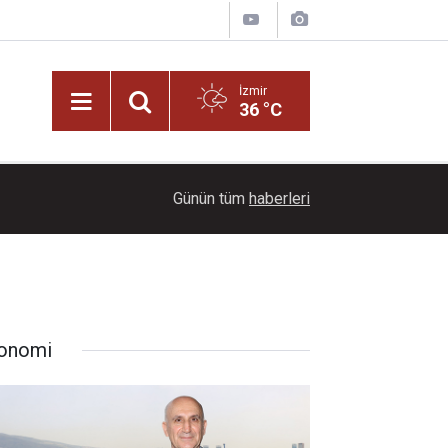
İzmir
36 °C
15:38
Babasını ziyarete giderken kazada hayatını kayb
Günün tüm
haberleri
onomi