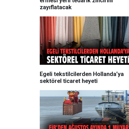
ermesi yerli tedarik zincirini
zayıflatacak
Egeli tekstilcilerden Hollanda’ya
sektörel ticaret heyeti