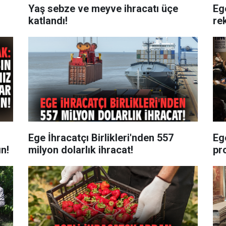
Yaş sebze ve meyve ihracatı üçe
Eg
katlandı!
re
Ege İhracatçı Birlikleri'nden 557
Ege
ın!
milyon dolarlık ihracat!
pr