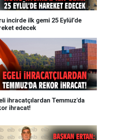
ru incirde ilk gemi 25 Eylül’de
reket edecek
eli ihracatçılardan Temmuz'da
kor ihracat!