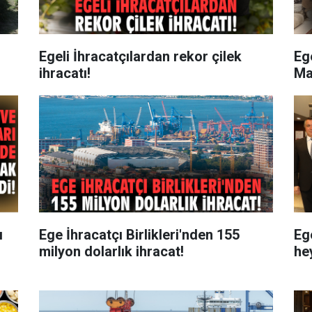
Egeli İhracatçılardan rekor çilek
Ege
ihracatı!
Ma
ı
Ege İhracatçı Birlikleri'nden 155
Eg
milyon dolarlık ihracat!
he