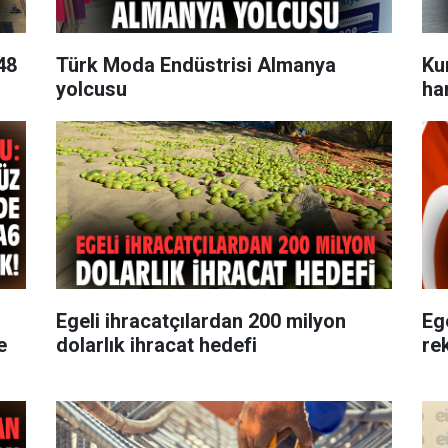
48
Türk Moda Endüstrisi Almanya
Ku
yolcusu
ha
Egeli ihracatçılardan 200 milyon
Eg
e
dolarlık ihracat hedefi
re