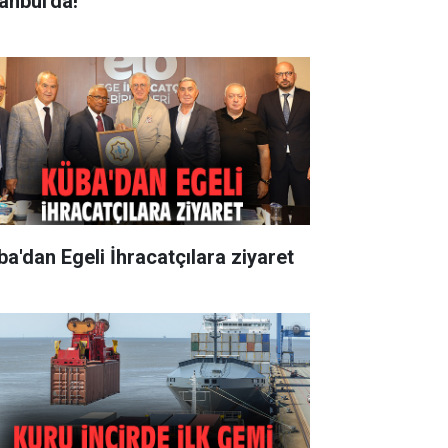
anbul'da!
ba'dan Egeli İhracatçılara ziyaret