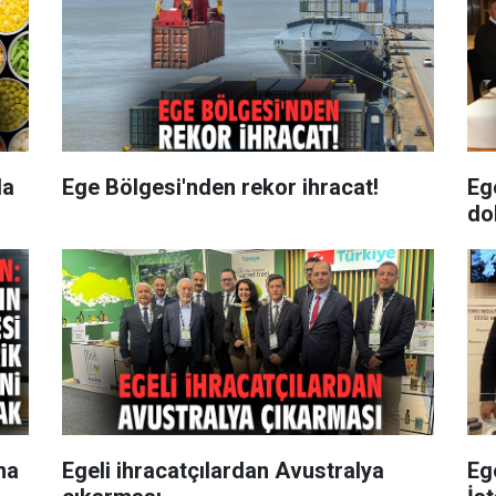
da
Ege Bölgesi'nden rekor ihracat!
Eg
do
na
Egeli ihracatçılardan Avustralya
Eg