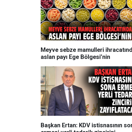
Meyve sebze mamulleri ihracatın
aslan payı Ege Bölgesi’nin
Başkan Ertan: KDV istisnasının so