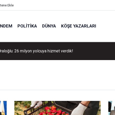
itene Ekle
ÜNDEM
POLITIKA
DÜNYA
KÖŞE YAZARLARI
hir’den çocuklara dopdolu yaz atölyeleri!