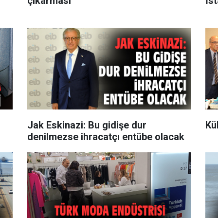
çıkarması
İst
Jak Eskinazi: Bu gidişe dur
Kü
denilmezse ihracatçı entübe olacak