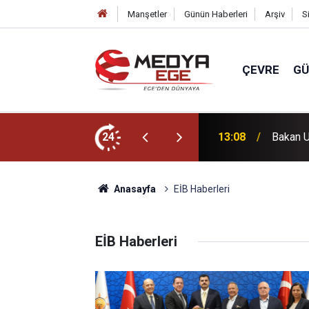
Manşetler
Günün Haberleri
Arşiv
S
ÇEVRE
G
ya hizmet verdik!
24
13:02
Büyükşe
Anasayfa
EİB Haberleri
EİB Haberleri