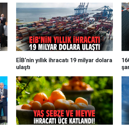
EİB’nin yıllık ihracatı 19 milyar dolara
16
ulaştı
şa