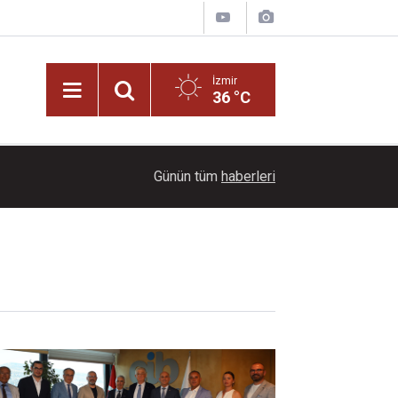
İzmir
36 °C
13:00
Konak Belediyesi yeni yaşam alanını hizmete aç
Günün tüm
haberleri