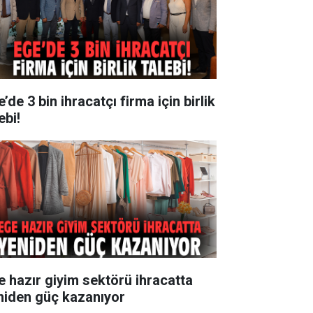
’de 3 bin ihracatçı firma için birlik
ebi!
e hazır giyim sektörü ihracatta
niden güç kazanıyor