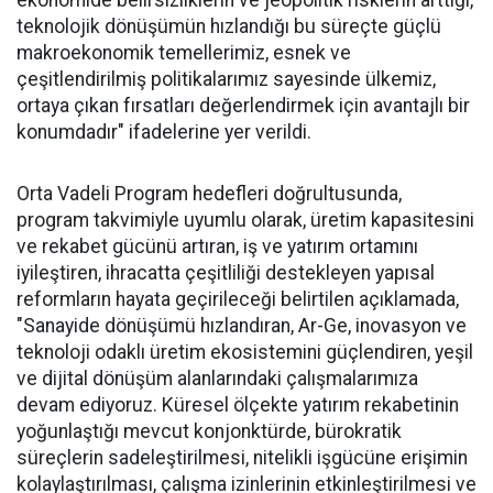
ekonomide belirsizliklerin ve jeopolitik risklerin arttığı,
teknolojik dönüşümün hızlandığı bu süreçte güçlü
makroekonomik temellerimiz, esnek ve
çeşitlendirilmiş politikalarımız sayesinde ülkemiz,
ortaya çıkan fırsatları değerlendirmek için avantajlı bir
konumdadır" ifadelerine yer verildi.
Orta Vadeli Program hedefleri doğrultusunda,
program takvimiyle uyumlu olarak, üretim kapasitesini
ve rekabet gücünü artıran, iş ve yatırım ortamını
iyileştiren, ihracatta çeşitliliği destekleyen yapısal
reformların hayata geçirileceği belirtilen açıklamada,
"Sanayide dönüşümü hızlandıran, Ar-Ge, inovasyon ve
teknoloji odaklı üretim ekosistemini güçlendiren, yeşil
ve dijital dönüşüm alanlarındaki çalışmalarımıza
devam ediyoruz. Küresel ölçekte yatırım rekabetinin
yoğunlaştığı mevcut konjonktürde, bürokratik
süreçlerin sadeleştirilmesi, nitelikli işgücüne erişimin
kolaylaştırılması, çalışma izinlerinin etkinleştirilmesi ve