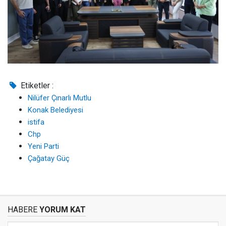
Etiketler :
Nilüfer Çınarlı Mutlu
Konak Belediyesi
istifa
Chp
Yeni Parti
Çağatay Güç
HABERE
YORUM KAT