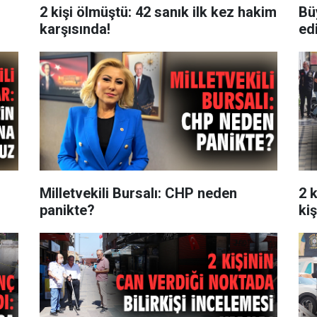
2 kişi ölmüştü: 42 sanık ilk kez hakim
Bü
karşısında!
ed
Milletvekili Bursalı: CHP neden
2 
panikte?
kiş