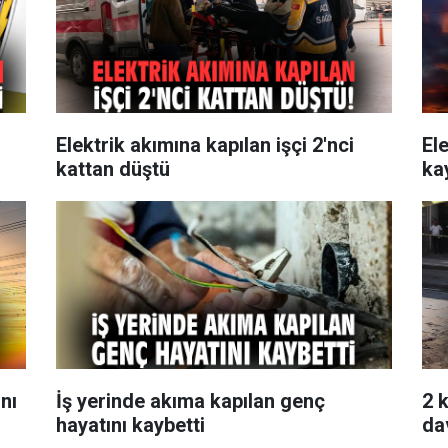
Elektrik akımına kapılan işçi 2'nci
Ele
kattan düştü
ka
nı
İş yerinde akıma kapılan genç
2 k
hayatını kaybetti
da