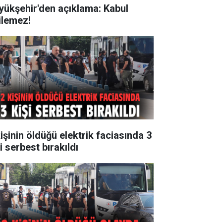
yükşehir'den açıklama: Kabul
ilemez!
kişinin öldüğü elektrik faciasında 3
i serbest bırakıldı