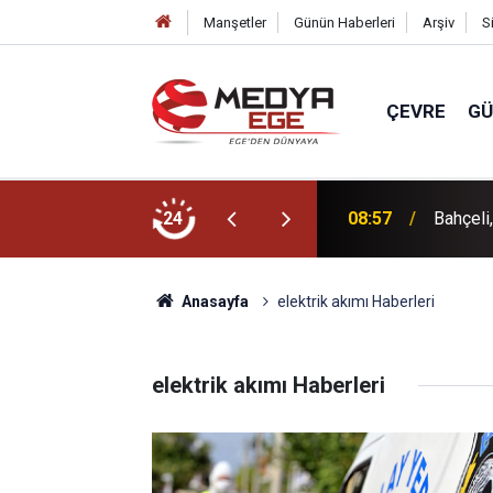
Manşetler
Günün Haberleri
Arşiv
S
ÇEVRE
G
esaiye 'Makarna' molası
24
08:57
Bahçeli
Anasayfa
elektrik akımı Haberleri
elektrik akımı Haberleri