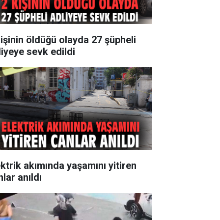
kişinin öldüğü olayda 27 şüpheli
liyeye sevk edildi
ektrik akımında yaşamını yitiren
lar anıldı