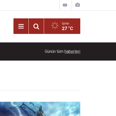
İzmir
27 °C
08:51
O isimleri hedef alan siber zorbalara operasyon
Günün tüm
haberleri