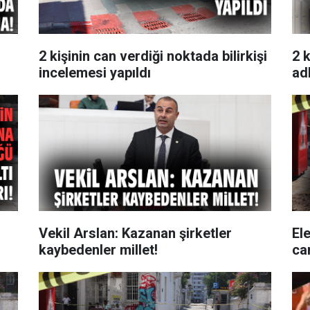
2 kişinin can verdiği noktada bilirkişi
2 
incelemesi yapıldı
ad
Vekil Arslan: Kazanan şirketler
El
kaybedenler millet!
can