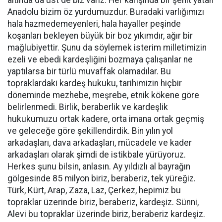
altında da üst de biz varız. Her karışında bir şehit yatan
Anadolu bizim öz yurdumuzdur. Buradaki varlığımızı
hala hazmedemeyenleri, hala hayaller peşinde
koşanları bekleyen büyük bir boz yıkımdır, ağır bir
mağlubiyettir. Şunu da söylemek isterim milletimizin
ezeli ve ebedi kardeşliğini bozmaya çalışanlar ne
yaptılarsa bir türlü muvaffak olamadılar. Bu
topraklardaki kardeş hukuku, tarihimizin hiçbir
döneminde mezhebe, meşrebe, etnik kökene göre
belirlenmedi. Birlik, beraberlik ve kardeşlik
hukukumuzu ortak kadere, orta imana ortak geçmiş
ve geleceğe göre şekillendirdik. Bin yılın yol
arkadaşları, dava arkadaşları, mücadele ve kader
arkadaşları olarak şimdi de istikbale yürüyoruz.
Herkes şunu bilsin, anlasın. Ay yıldızlı al bayrağın
gölgesinde 85 milyon biriz, beraberiz, tek yüreğiz.
Türk, Kürt, Arap, Zaza, Laz, Çerkez, hepimiz bu
topraklar üzerinde biriz, beraberiz, kardeşiz. Sünni,
Alevi bu topraklar üzerinde biriz, beraberiz kardeşiz.