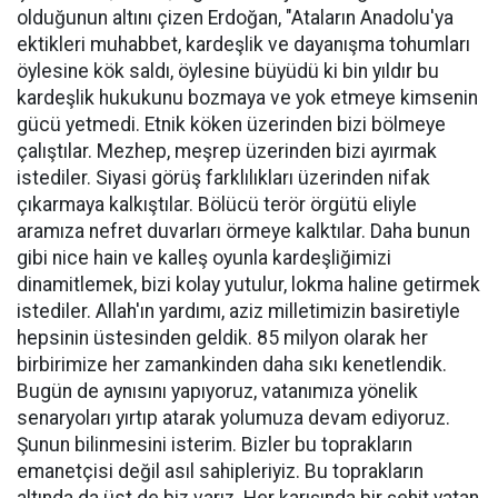
olduğunun altını çizen Erdoğan, "Ataların Anadolu'ya
ektikleri muhabbet, kardeşlik ve dayanışma tohumları
öylesine kök saldı, öylesine büyüdü ki bin yıldır bu
kardeşlik hukukunu bozmaya ve yok etmeye kimsenin
gücü yetmedi. Etnik köken üzerinden bizi bölmeye
çalıştılar. Mezhep, meşrep üzerinden bizi ayırmak
istediler. Siyasi görüş farklılıkları üzerinden nifak
çıkarmaya kalkıştılar. Bölücü terör örgütü eliyle
aramıza nefret duvarları örmeye kalktılar. Daha bunun
gibi nice hain ve kalleş oyunla kardeşliğimizi
dinamitlemek, bizi kolay yutulur, lokma haline getirmek
istediler. Allah'ın yardımı, aziz milletimizin basiretiyle
hepsinin üstesinden geldik. 85 milyon olarak her
birbirimize her zamankinden daha sıkı kenetlendik.
Bugün de aynısını yapıyoruz, vatanımıza yönelik
senaryoları yırtıp atarak yolumuza devam ediyoruz.
Şunun bilinmesini isterim. Bizler bu toprakların
emanetçisi değil asıl sahipleriyiz. Bu toprakların