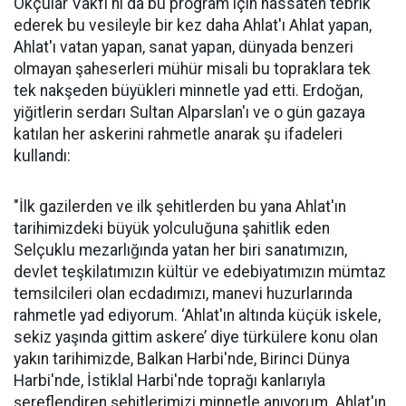
Okçular Vakfı'nı da bu program için hassaten tebrik
ederek bu vesileyle bir kez daha Ahlat'ı Ahlat yapan,
Ahlat'ı vatan yapan, sanat yapan, dünyada benzeri
olmayan şaheserleri mühür misali bu topraklara tek
tek nakşeden büyükleri minnetle yad etti. Erdoğan,
yiğitlerin serdarı Sultan Alparslan'ı ve o gün gazaya
katılan her askerini rahmetle anarak şu ifadeleri
kullandı:
"İlk gazilerden ve ilk şehitlerden bu yana Ahlat'ın
tarihimizdeki büyük yolculuğuna şahitlik eden
Selçuklu mezarlığında yatan her biri sanatımızın,
devlet teşkilatımızın kültür ve edebiyatımızın mümtaz
temsilcileri olan ecdadımızı, manevi huzurlarında
rahmetle yad ediyorum. ‘Ahlat'ın altında küçük iskele,
sekiz yaşında gittim askere’ diye türkülere konu olan
yakın tarihimizde, Balkan Harbi'nde, Birinci Dünya
Harbi'nde, İstiklal Harbi'nde toprağı kanlarıyla
şereflendiren şehitlerimizi minnetle anıyorum. Ahlat'ın