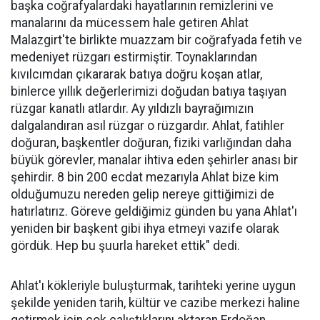
başka coğrafyalardaki hayatlarının remizlerini ve
manalarını da mücessem hale getiren Ahlat
Malazgirt'te birlikte muazzam bir coğrafyada fetih ve
medeniyet rüzgarı estirmiştir. Toynaklarından
kıvılcımdan çıkararak batıya doğru koşan atlar,
binlerce yıllık değerlerimizi doğudan batıya taşıyan
rüzgar kanatlı atlardır. Ay yıldızlı bayrağımızın
dalgalandıran asıl rüzgar o rüzgardır. Ahlat, fatihler
doğuran, başkentler doğuran, fiziki varlığından daha
büyük görevler, manalar ihtiva eden şehirler anası bir
şehirdir. 8 bin 200 ecdat mezarıyla Ahlat bize kim
olduğumuzu nereden gelip nereye gittiğimizi de
hatırlatırız. Göreve geldiğimiz günden bu yana Ahlat'ı
yeniden bir başkent gibi ihya etmeyi vazife olarak
gördük. Hep bu şuurla hareket ettik" dedi.
Ahlat'ı kökleriyle buluşturmak, tarihteki yerine uygun
şekilde yeniden tarih, kültür ve cazibe merkezi haline