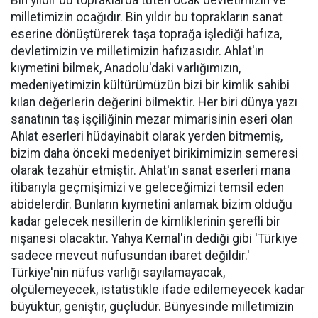
Bin yıldır bu topraklarda tüten ocak devletimizin ve
milletimizin ocağıdır. Bin yıldır bu toprakların sanat
eserine dönüştürerek taşa toprağa işlediği hafıza,
devletimizin ve milletimizin hafızasıdır. Ahlat'ın
kıymetini bilmek, Anadolu'daki varlığımızın,
medeniyetimizin kültürümüzün bizi bir kimlik sahibi
kılan değerlerin değerini bilmektir. Her biri dünya yazı
sanatının taş işçiliğinin mezar mimarisinin eseri olan
Ahlat eserleri hüdayinabit olarak yerden bitmemiş,
bizim daha önceki medeniyet birikimimizin semeresi
olarak tezahür etmiştir. Ahlat'ın sanat eserleri mana
itibarıyla geçmişimizi ve geleceğimizi temsil eden
abidelerdir. Bunların kıymetini anlamak bizim olduğu
kadar gelecek nesillerin de kimliklerinin şerefli bir
nişanesi olacaktır. Yahya Kemal'in dediği gibi 'Türkiye
sadece mevcut nüfusundan ibaret değildir.'
Türkiye'nin nüfus varlığı sayılamayacak,
ölçülemeyecek, istatistikle ifade edilemeyecek kadar
büyüktür, geniştir, güçlüdür. Bünyesinde milletimizin