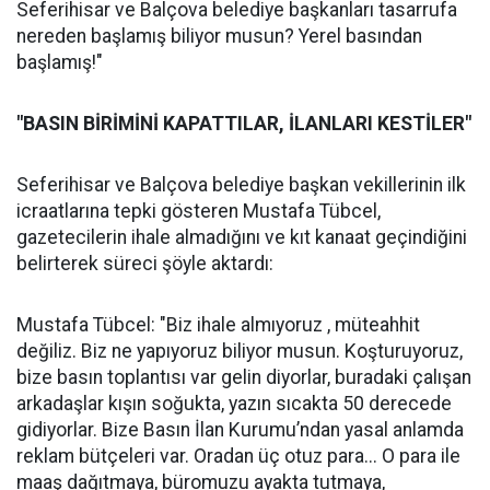
Seferihisar ve Balçova belediye başkanları tasarrufa
nereden başlamış biliyor musun? Yerel basından
başlamış!"
"BASIN BİRİMİNİ KAPATTILAR, İLANLARI KESTİLER"
Seferihisar ve Balçova belediye başkan vekillerinin ilk
icraatlarına tepki gösteren Mustafa Tübcel,
gazetecilerin ihale almadığını ve kıt kanaat geçindiğini
belirterek süreci şöyle aktardı:
Mustafa Tübcel: "Biz ihale almıyoruz , müteahhit
değiliz. Biz ne yapıyoruz biliyor musun. Koşturuyoruz,
bize basın toplantısı var gelin diyorlar, buradaki çalışan
arkadaşlar kışın soğukta, yazın sıcakta 50 derecede
gidiyorlar. Bize Basın İlan Kurumu’ndan yasal anlamda
reklam bütçeleri var. Oradan üç otuz para... O para ile
maaş dağıtmaya, büromuzu ayakta tutmaya,