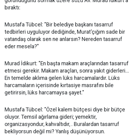
göründüğünü sormak üzere sözü Av. Murad İdikurt'a
bıraktı:
Mustafa Tübcel: "Bir belediye başkanı tasarruf
tedbirleri uyguluyor dediğinde, Murat'çığım sade bir
vatandaş olarak sen ne anlarsın? Nereden tasarruf
eder mesela?"
Murad İdikurt: "En başta makam araçlarından tasarruf
etmesi gerekir. Makam araçları, sonra yakıt giderleri...
En temelde aklıma gelen lüks harcamalardır. Lüks
harcamaların içerisinde kırtasiye masrafını bile
getirirsin, lüks harcamaysa şayet."
Mustafa Tübcel: "Özel kalem bütçesi diye bir bütçe
oluyor. Temsil ağırlama gideri; yemektir,
organizasyondur, kahvaltıdır, . Buralardan tasarruf
bekliyorsun değil mi? Yanlış düşünüyorsun.