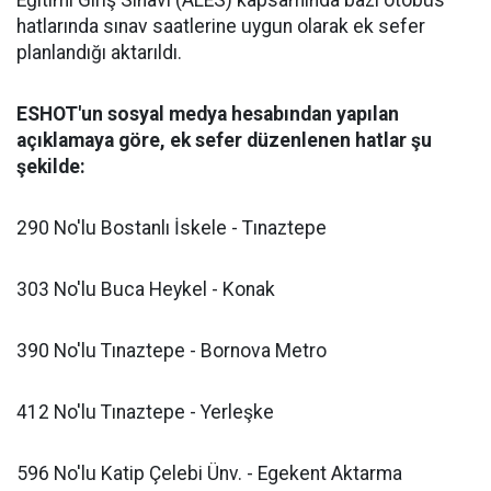
Eğitimi Giriş Sınavı (ALES) kapsamında bazı otobüs
hatlarında sınav saatlerine uygun olarak ek sefer
planlandığı aktarıldı.
ESHOT'un sosyal medya hesabından yapılan
açıklamaya göre, ek sefer düzenlenen hatlar şu
şekilde:
290 No'lu Bostanlı İskele - Tınaztepe
303 No'lu Buca Heykel - Konak
390 No'lu Tınaztepe - Bornova Metro
412 No'lu Tınaztepe - Yerleşke
596 No'lu Katip Çelebi Ünv. - Egekent Aktarma