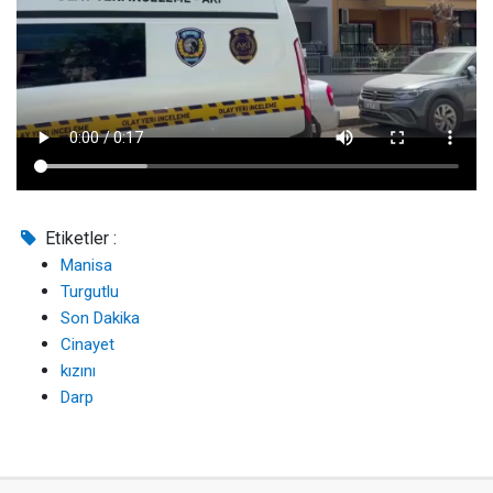
Etiketler :
Manisa
Turgutlu
Son Dakika
Cinayet
kızını
Darp