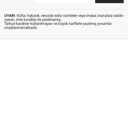
UYARI:
Küfür, hakaret, rencide edici cümleler veya imalar, inançlara saldırı
içeren, imla kuralları ile yazılmamış,
Türkçe karakter kullanılmayan ve büyük harflerle yazılmış yorumlar
onaylanmamaktadır.
Medya Ege © 2012
Anasayfa
Künye
İletişim
Gizlilik İlkeleri
Sitene Ekle
Haber Portalı Yazılımı