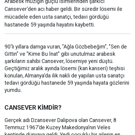
Arabesk müziğin güçlü isimlerinden şarkıcı
Cansever'den acı haber geldi. Bir süredir lösemi ile
mücadele eden usta sanatçı, tedavi gördüğü
hastanede 59 yaşında hayatını kaybetti.
90'lı yıllara damga vuran, "Ağla Gözbebeğim", "Sen de
Gittin" ve "Kime Bu İnat" gibi unutulmaz arabesk
şarkıların sahibi Cansever, lösemiye yeni düştü.
Geçtiğimiz aralık ayında lösemi (kan kanseri) teşhisi
konulan, Almanya'da ilik nakli de yapılan usta sanatçı
tedavi gördüğü hastanede 59 yaşında hayata gözlerini
yumdu.
CANSEVER KİMDİR?
Gerçek adı Dzansever Dalipova olan Cansever, 8
Temmuz 1967’de Kuzey Makedonya’nın Veles
kentinde dünyaya geldi. Yedi çocuklu bir ailenin en