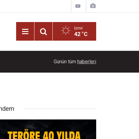
İzmir
42 °C
16:00
Teröre 40 yılda 2,3 trilyon dolar harcandı
Günün tüm
haberleri
ndem