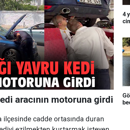
4 
ci
Gö
kedi aracının motoruna girdi
be
a ilçesinde cadde ortasında duran
kediyi ezilmekten kurtarmak isteyen