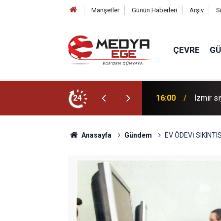
Manşetler
Günün Haberleri
Arşiv
S
ÇEVRE
G
ları Gündemin Nabzı’nda!
24
16:00
Kurtardı
Anasayfa
Gündem
EV ÖDEVİ SIKINT