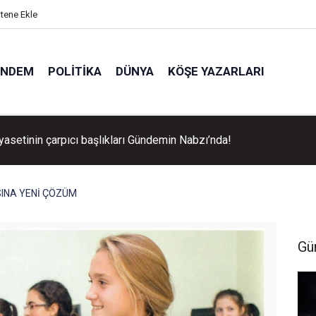
itene Ekle
ÜNDEM
POLITIKA
DÜNYA
KÖŞE YAZARLARI
ğı kedi aracının motoruna girdi
ISINA YENİ ÇÖZÜM
Gü