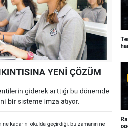
Ter
ha
IKINTISINA YENİ ÇÖZÜM
ntilerin giderek arttığı bu dönemde
eni bir sisteme imza atıyor.
Ra
 ne kadarını okulda geçirdiği, bu zamanın ne
op