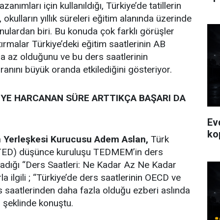
nımları için kullanıldığı, Türkiye’de tatillerin
okulların yıllık süreleri eğitim alanında üzerinde
ulardan biri. Bu konuda çok farklı görüşler
ırmalar Türkiye’deki eğitim saatlerinin AB
ha az olduğunu ve bu ders saatlerinin
ranını büyük oranda etkilediğini gösteriyor.
E HARCANAN SÜRE ARTTIKÇA BAŞARI DA
Ev
ko
An Yerleşkesi Kurucusu Adem Aslan,
Türk
 (TED) düşünce kuruluşu TEDMEM’in ders
zırladığı “Ders Saatleri: Ne Kadar Az Ne Kadar
la ilgili ; “Türkiye’de ders saatlerinin OECD ve
s saatlerinden daha fazla olduğu ezberi aslında
’ şeklinde konuştu.