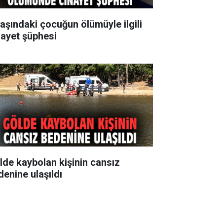
yaşındaki çocuğun ölümüyle ilgili
nayet şüphesi
lde kaybolan kişinin cansız
denine ulaşıldı