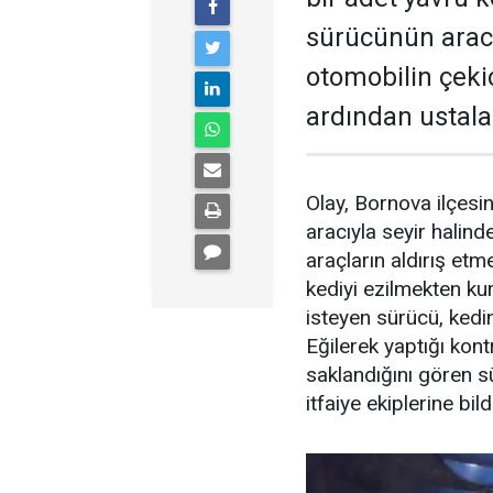
sürücünün aracı
otomobilin çeki
ardından ustalar
Olay, Bornova ilçesi
aracıyla seyir halin
araçların aldırış etm
kediyi ezilmekten k
isteyen sürücü, kedini
Eğilerek yaptığı kon
saklandığını gören s
itfaiye ekiplerine bild