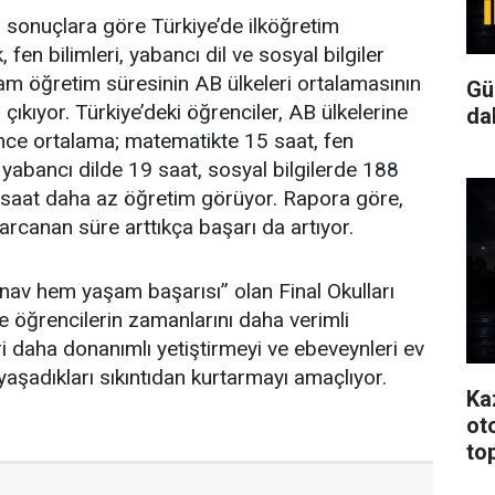
 sonuçlara göre Türkiye’de ilköğretim
fen bilimleri, yabancı dil ve sosyal bilgiler
lam öğretim süresinin AB ülkeleri ortalamasının
Gü
 çıkıyor. Türkiye’deki öğrenciler, AB ülkelerine
da
ince ortalama; matematikte 15 saat, fen
 yabancı dilde 19 saat, sosyal bilgilerde 188
 saat daha az öğretim görüyor. Rapora göre,
canan süre arttıkça başarı da artıyor.
ınav hem yaşam başarısı” olan Final Okulları
le öğrencilerin zamanlarını daha verimli
i daha donanımlı yetiştirmeyi ve ebeveynleri ev
aşadıkları sıkıntıdan kurtarmayı amaçlıyor.
Ka
oto
to