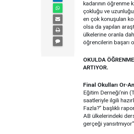
kadarının öğrenme kaza
çokluğu ve uzunluğu, 
en çok konuşulan kon
olsa da yapılan araşt
ülkelerine oranla da
öğrencilerin başarı o
OKULDA ÖĞRENMEY
ARTIYOR.
Final Okulları Or-
Eğitim Derneği’nin
saatleriyle ilgili ha
Fazla?” başlıklı rapor
AB ülkelerindeki der
gerçeği yansıtmıyor’