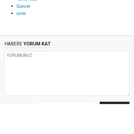
Güncel
izmir
HABERE
YORUM KAT
UYARI:
Küfür, hakaret, rencide edici cümleler veya imalar, inançlara saldırı
içeren, imla kuralları ile yazılmamış,