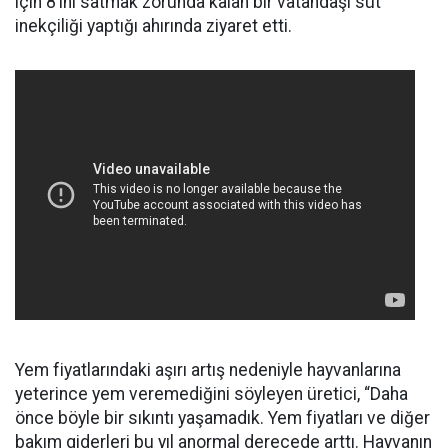
için 8’ini satmak zorunda kalan bir vatandaşı süt
inekçiliği yaptığı ahırında ziyaret etti.
Yem fiyatlarındaki aşırı artış nedeniyle hayvanlarına
yeterince yem veremediğini söyleyen üretici, “Daha
önce böyle bir sıkıntı yaşamadık. Yem fiyatları ve diğer
bakım giderleri bu yıl anormal derecede arttı. Hayvanın