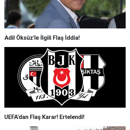
Adil Öksüz'le İlgili Flaş İddia!
UEFA'dan Flaş Karar! Ertelendi!