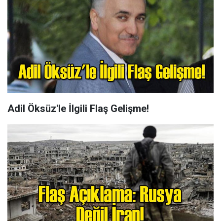
Adil Öksüz'le İlgili Flaş Gelişme!