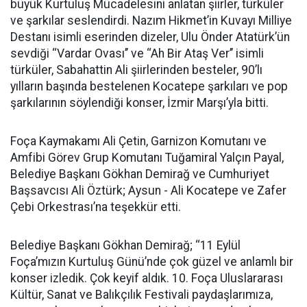
büyük Kurtuluş Mücadelesini anlatan şiirler, türküler
ve şarkılar seslendirdi. Nazım Hikmet’in Kuvayı Milliye
Destanı isimli eserinden dizeler, Ulu Önder Atatürk’ün
sevdiği ‘‘Vardar Ovası’’ ve ‘‘Ah Bir Ataş Ver’’ isimli
türküler, Sabahattin Ali şiirlerinden besteler, 90’lı
yılların başında bestelenen Kocatepe şarkıları ve pop
şarkılarının söylendiği konser, İzmir Marşı’yla bitti.
Foça Kaymakamı Ali Çetin, Garnizon Komutanı ve
Amfibi Görev Grup Komutanı Tuğamiral Yalçın Payal,
Belediye Başkanı Gökhan Demirağ ve Cumhuriyet
Başsavcısı Ali Öztürk; Aysun - Ali Kocatepe ve Zafer
Çebi Orkestrası’na teşekkür etti.
Belediye Başkanı Gökhan Demirağ; ‘‘11 Eylül
Foça’mızın Kurtuluş Günü’nde çok güzel ve anlamlı bir
konser izledik. Çok keyif aldık. 10. Foça Uluslararası
Kültür, Sanat ve Balıkçılık Festivali paydaşlarımıza,