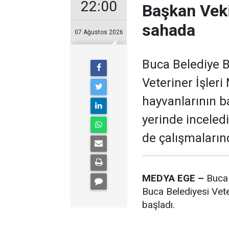
22:00
Başkan Veki
sahada
07 Ağustos 2026
Buca Belediye B
Veteriner İşler
hayvanlarının b
yerinde inceled
de çalışmalarınd
MEDYA EGE –
Buca 
Buca Belediyesi Vete
başladı.