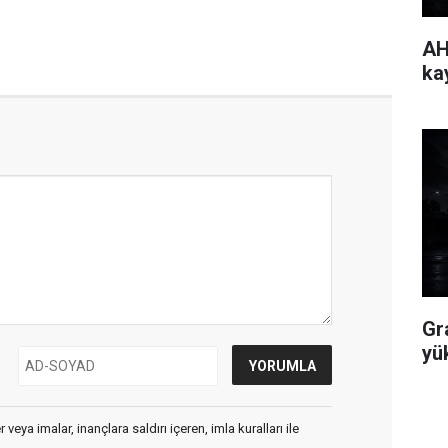
AH
ka
Gr
yü
veya imalar, inançlara saldırı içeren, imla kuralları ile