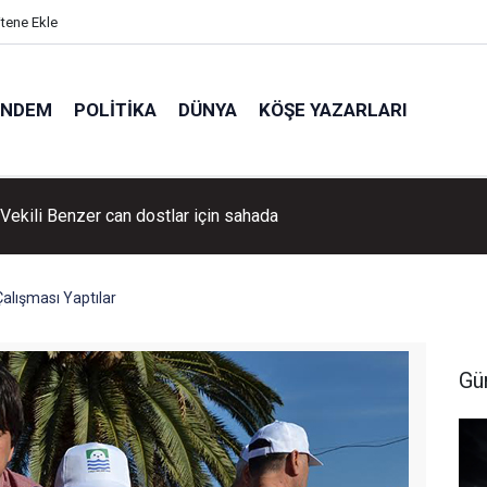
itene Ekle
ÜNDEM
POLITIKA
DÜNYA
KÖŞE YAZARLARI
llık tarihi köye yoğun ilgi!
alışması Yaptılar
Gü