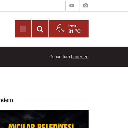
İzmir
31 °C
21:00
Başkan İlkay Çiçek tutuklandı!
Günün tüm
haberleri
ndem