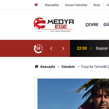
Manşetler
Günün Haberleri
Arşiv
S
ÇEVRE
G
r için sahada
24
22:00
3 bin yı
Anasayfa
Gündem
Foça'da Temizlik Ç