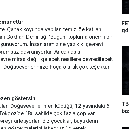
 emanettir
FE
kte, Çanak koyunda yapılan temizliğe katılan
gö
nı Gökhan Demirağ, ‘Bugün, topluma önemli bir
şünüyorum. İnsanlarımız ne yazık ki çevreyi
sorumsuz davranıyorlar. Ancak asla
Çevre miras değil, gelecek nesillere devredilecek
lı Doğaseverlerimize Foça olarak çok teşekkür
özen göstersin
TB
tılan Doğaseverlerin en küçüğü, 12 yaşındaki 6.
ba
 Tokgöz’de, ‘Bu sahilde çok fazla çöp var.
reyi kirletiyorlar. Biz çocuklar, büyüklerin
n göstermelerini istiyoruz!’ diyerek,