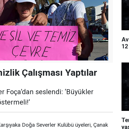
Av
12
izlik Çalışması Yaptılar
 Foça’dan seslendi: ‘Büyükler
stermeli!’
Te
Karşıyaka Doğa Severler Kulübü üyeleri, Çanak
ya