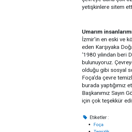
yetişkinlere sitem ett
Umarım insanlarımız
İzmir’in en eski ve k
eden Karşıyaka Doğa
‘1980 yılından beri D
bulunuyoruz. Çevreye
olduğu gibi sosyal s
Foça’da çevre temizl
burada yaptığımız etk
Başkanımız Sayın Gök
için çok teşekkür edi
Etiketler :
Foça
Temizlik