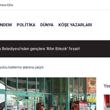
itene Ekle
ÜNDEM
POLITIKA
DÜNYA
KÖŞE YAZARLARI
Belediyesi’nden gençlere 'Altın Bilezik' fırsatı!
yolcu bekleme alanına çarptı
Ye