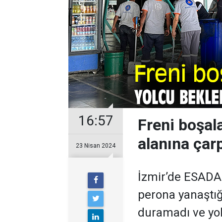
16:57
Freni boşal
alanına çarp
23 Nisan 2024
İzmir’de ESADAŞ
perona yanaştığ
duramadı ve yo