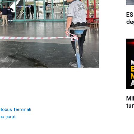
ES
değ
Mil
tu
Otobüs Terminali
na çarptı