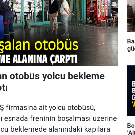
Ba
gü
an otobüs yolcu bekleme
tı
 firmasına ait yolcu otobüsü,
ı esnada freninin boşalması üzerine
Bo
lcu beklemede alanındaki kapılara
'Al