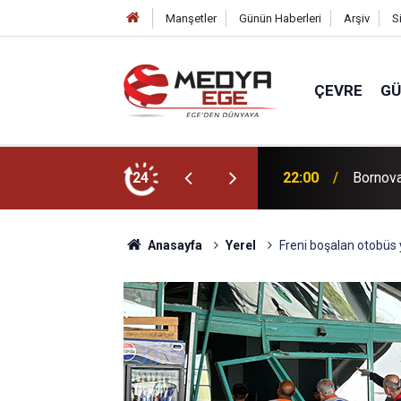
Manşetler
Günün Haberleri
Arşiv
S
ÇEVRE
G
ücünü artıracağız!
24
22:00
Bornova 
Anasayfa
Yerel
Freni boşalan otobüs 