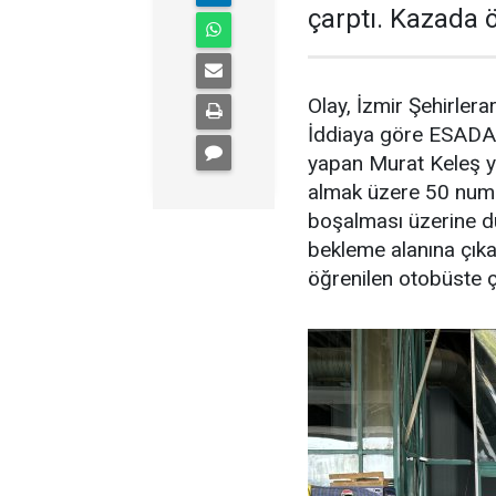
çarptı. Kazada ö
Olay, İzmir Şehirler
İddiaya göre ESADAŞ
yapan Murat Keleş y
almak üzere 50 numar
boşalması üzerine d
bekleme alanına çıka
öğrenilen otobüste ç