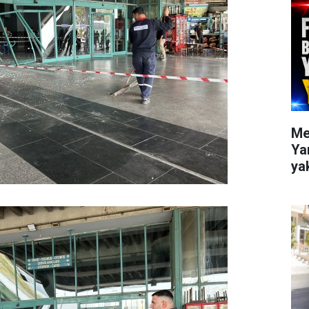
Me
Ya
ya