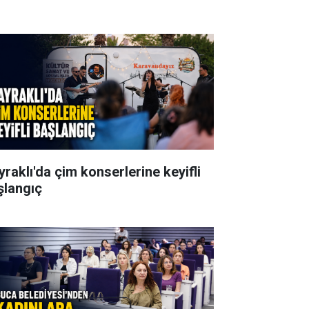
yraklı'da çim konserlerine keyifli
şlangıç