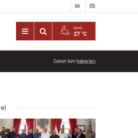
İzmir
27 °C
22:00
Dağların üzerinde mest eden manzara
Günün tüm
haberleri
rel