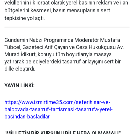
vekillerinin ilk icraat olarak yerel basının reklam ve ilan
bütçelerini kesmesi, basın mensuplarının sert
tepkisine yol açtı.
Gündemin Nabzı Programında Moderatör Mustafa
Tübcel, Gazeteci Arif Çayan ve Ceza Hukukçusu Av.
Murad İdikurt, konuyu tüm boyutlarıyla masaya
yatırarak belediyelerdeki tasarruf anlayışını sert bir
dille eleştirdi.
YAYIN LİNKİ:
https://www.izmirtime35.com/seferihisar-ve-
balcovada-tasarruf-tartismasi-tasarrufa-yerel-
basindan-basladilar
"MİLLETİN BİR KURŞUNU BİLE HEBA OLMAMALI"