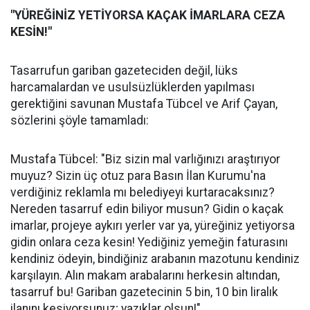
"YÜREĞİNİZ YETİYORSA KAÇAK İMARLARA CEZA
KESİN!"
Tasarrufun gariban gazeteciden değil, lüks
harcamalardan ve usulsüzlüklerden yapılması
gerektiğini savunan Mustafa Tübcel ve Arif Çayan,
sözlerini şöyle tamamladı:
Mustafa Tübcel: "Biz sizin mal varlığınızı araştırıyor
muyuz? Sizin üç otuz para Basın İlan Kurumu'na
verdiğiniz reklamla mı belediyeyi kurtaracaksınız?
Nereden tasarruf edin biliyor musun? Gidin o kaçak
imarlar, projeye aykırı yerler var ya, yüreğiniz yetiyorsa
gidin onlara ceza kesin! Yediğiniz yemeğin faturasını
kendiniz ödeyin, bindiğiniz arabanın mazotunu kendiniz
karşılayın. Alın makam arabalarını herkesin altından,
tasarruf bu! Gariban gazetecinin 5 bin, 10 bin liralık
ilanını kesiyorsunuz; yazıklar olsun!"