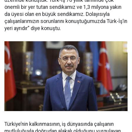
üzerinde konuştuk. Türk-İş 70 yıllık tarihinde çok
önemli bir yer tutan sendikamız ve 1,3 milyona yakın
da üyesi olan en büyük sendikamız. Dolayısıyla
çalışanlarımızın sorunlarını konuştuğumuzda Türk-İş’in
yeri ayrıdır” diye konuştu.
Türkiye’nin kalkınmasının, iş dünyasında çalışanın
mutluluğuyla doğrudan alakalı olduğunu vurgulayan