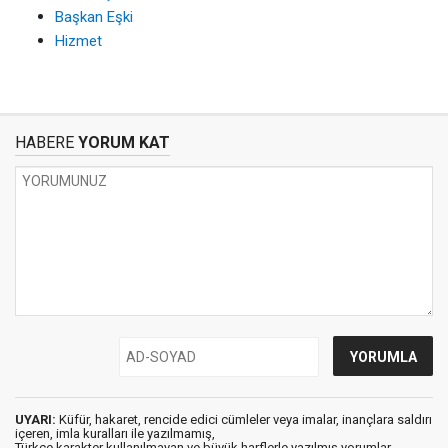
Başkan Eşki
Hizmet
HABERE
YORUM KAT
UYARI:
Küfür, hakaret, rencide edici cümleler veya imalar, inançlara saldırı
içeren, imla kuralları ile yazılmamış,
Türkçe karakter kullanılmayan ve büyük harflerle yazılmış yorumlar