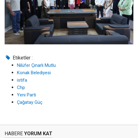
Etiketler :
Nilüfer Çınarlı Mutlu
Konak Belediyesi
istifa
Chp
Yeni Parti
Çağatay Güç
HABERE
YORUM KAT