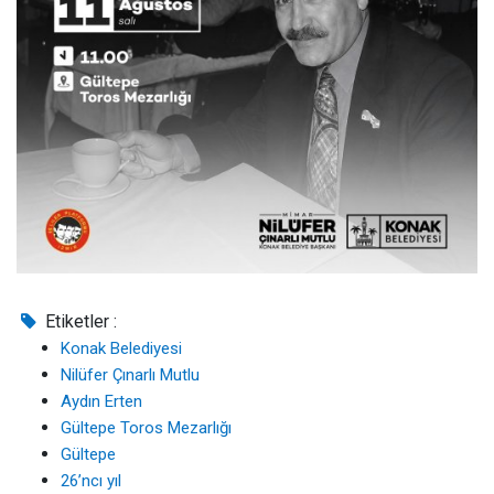
Etiketler :
Konak Belediyesi
Nilüfer Çınarlı Mutlu
Aydın Erten
Gültepe Toros Mezarlığı
Gültepe
26’ncı yıl