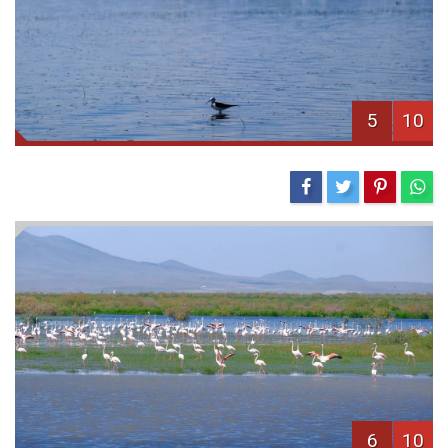
5
10
6
10