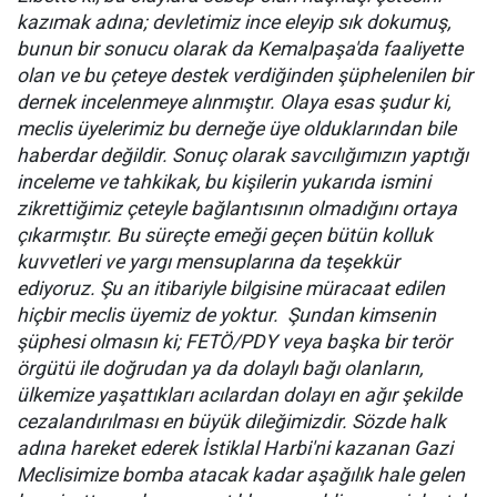
kazımak adına; devletimiz ince eleyip sık dokumuş,
bunun bir sonucu olarak da Kemalpaşa'da faaliyette
olan ve bu çeteye destek verdiğinden şüphelenilen bir
dernek incelenmeye alınmıştır. Olaya esas şudur ki,
meclis üyelerimiz bu derneğe üye olduklarından bile
haberdar değildir. Sonuç olarak savcılığımızın yaptığı
inceleme ve tahkikak, bu kişilerin yukarıda ismini
zikrettiğimiz çeteyle bağlantısının olmadığını ortaya
çıkarmıştır. Bu süreçte emeği geçen bütün kolluk
kuvvetleri ve yargı mensuplarına da teşekkür
ediyoruz. Şu an itibariyle bilgisine müracaat edilen
hiçbir meclis üyemiz de yoktur. Şundan kimsenin
şüphesi olmasın ki; FETÖ/PDY veya başka bir terör
örgütü ile doğrudan ya da dolaylı bağı olanların,
ülkemize yaşattıkları acılardan dolayı en ağır şekilde
cezalandırılması en büyük dileğimizdir. Sözde halk
adına hareket ederek İstiklal Harbi'ni kazanan Gazi
Meclisimize bomba atacak kadar aşağılık hale gelen