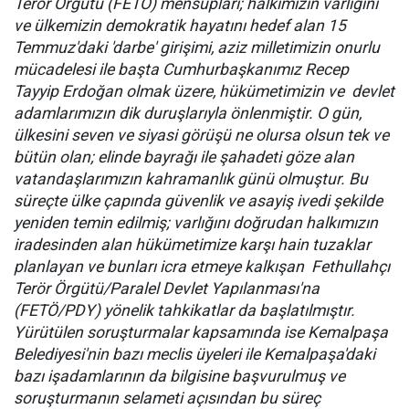
Terör Örgütü (FETÖ) mensupları; halkımızın varlığını
ve ülkemizin demokratik hayatını hedef alan 15
Temmuz'daki 'darbe' girişimi, aziz milletimizin onurlu
mücadelesi ile başta Cumhurbaşkanımız Recep
Tayyip Erdoğan olmak üzere, hükümetimizin ve devlet
adamlarımızın dik duruşlarıyla önlenmiştir. O gün,
ülkesini seven ve siyasi görüşü ne olursa olsun tek ve
bütün olan; elinde bayrağı ile şahadeti göze alan
vatandaşlarımızın kahramanlık günü olmuştur. Bu
süreçte ülke çapında güvenlik ve asayiş ivedi şekilde
yeniden temin edilmiş; varlığını doğrudan halkımızın
iradesinden alan hükümetimize karşı hain tuzaklar
planlayan ve bunları icra etmeye kalkışan Fethullahçı
Terör Örgütü/Paralel Devlet Yapılanması'na
(FETÖ/PDY) yönelik tahkikatlar da başlatılmıştır.
Yürütülen soruşturmalar kapsamında ise Kemalpaşa
Belediyesi'nin bazı meclis üyeleri ile Kemalpaşa'daki
bazı işadamlarının da bilgisine başvurulmuş ve
soruşturmanın selameti açısından bu süreç