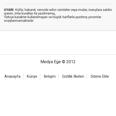
UYARI:
Küfür, hakaret, rencide edici cümleler veya imalar, inançlara saldırı
içeren, imla kuralları ile yazılmamış,
Türkçe karakter kullanılmayan ve büyük harflerle yazılmış yorumlar
onaylanmamaktadır.
Medya Ege © 2012
Anasayfa
Künye
İletişim
Gizlilik İlkeleri
Sitene Ekle
Haber Portalı Yazılımı