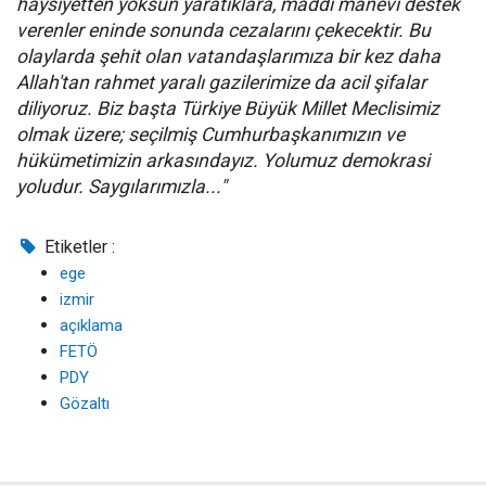
haysiyetten yoksun yaratıklara, maddi manevi destek
verenler eninde sonunda cezalarını çekecektir. Bu
olaylarda şehit olan vatandaşlarımıza bir kez daha
Allah'tan rahmet yaralı gazilerimize da acil şifalar
diliyoruz. Biz başta Türkiye Büyük Millet Meclisimiz
olmak üzere; seçilmiş Cumhurbaşkanımızın ve
hükümetimizin arkasındayız. Yolumuz demokrasi
yoludur. Saygılarımızla..."
Etiketler :
ege
izmir
açıklama
FETÖ
PDY
Gözaltı