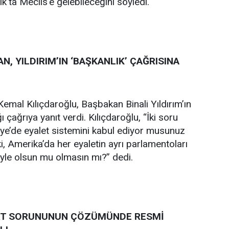
k'ta Meclis'e gelebileceğini söyledi.
N, YILDIRIM’IN ‘BAŞKANLIK’ ÇAĞRISINA
mal Kılıçdaroğlu, Başbakan Binali Yıldırım’ın
ğı çağrıya yanıt verdi. Kılıçdaroğlu, “İki soru
iye’de eyalet sistemini kabul ediyor musunuz
, Amerika’da her eyaletin ayrı parlamentoları
böyle olsun mu olmasın mı?” dedi.
ÜRT SORUNUNUN ÇÖZÜMÜNDE RESMİ