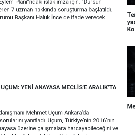
Eylem Planı”ndaki ıslak imza için, “Dursun
veren 7 uzman hakkında soruşturma başlatıldı.
Te
rumu Başkanı Haluk İnce de ifade verecek.
ya
Ko
UÇUM: YENİ ANAYASA MECLİS'E ARALIK'TA
Me
danışmanı Mehmet Uçum Ankara'da
rularını yanıtladı. Uçum, Türkiye'nin 2016'nın
nayasa üzerine çalışmalara harcayabileceğini ve