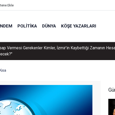
itene Ekle
ÜNDEM
POLITIKA
DÜNYA
KÖŞE YAZARLARI
sap Vermesi Gerekenler Kimler, İzmir'in Kaybettiği Zamanın Hesa
recek?"
Kısa
Gü