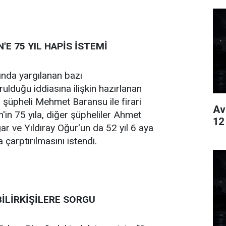
'E 75 YIL HAPİS İSTEMİ
ında yargılanan bazı
ulduğu iddiasına ilişkin hazırlanan
 şüpheli Mehmet Baransu ile firari
Av
'in 75 yıla, diğer şüpheliler Ahmet
12
r ve Yıldıray Oğur'un da 52 yıl 6 aya
çarptırılmasını istendi.
 BİLİRKİŞİLERE SORGU