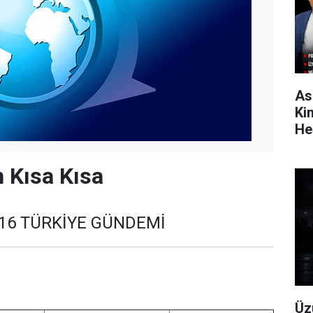
As
Ki
He
 Kısa Kısa
016 TÜRKİYE GÜNDEMİ
Üz