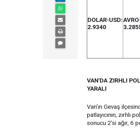
DOLAR-USD:
AVRO
2.9340
3.285
VAN'DA ZIRHLI POL
YARALI
Van'ın Gevaş ilçesind
patlayıcının, zırhlı po
sonucu 2'si ağır, 6 