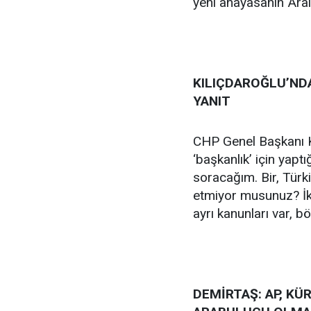
yeni anayasanın Aralı
KILIÇDAROĞLU’NDA
YANIT
CHP Genel Başkanı Ke
‘başkanlık’ için yaptı
soracağım. Bir, Türk
etmiyor musunuz? İki
ayrı kanunları var, 
DEMİRTAŞ: AP, K