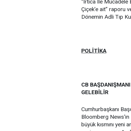
“İrtica İle Mücadele 
Çiçek’e ait” raporu 
Dönemin Adli Tıp Ku
POLİTİKA
CB BAŞDANIŞMANI 
GELEBİLİR
Cumhurbaşkanı Baş
Bloomberg News'in so
büyük kısmını yeni a