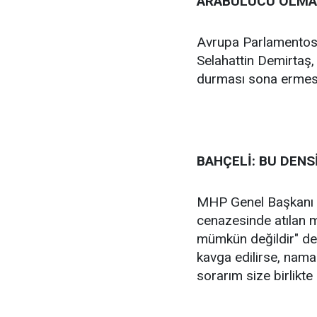
ARABULUCU OLMA
Avrupa Parlamentos
Selahattin Demirtaş
durması sona ermesi 
BAHÇELİ: BU DEN
MHP Genel Başkanı De
cenazesinde atılan m
mümkün değildir" ded
kavga edilirse, nama
sorarım size birlikte 