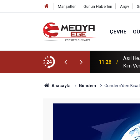
Manşetler
Günün Haberleri
Arşiv
S
ÇEVRE
G
Asıl He
kender aynı sahnede
24
11:26
Kim Ve
Anasayfa
Gündem
Gündem'den Kısa 