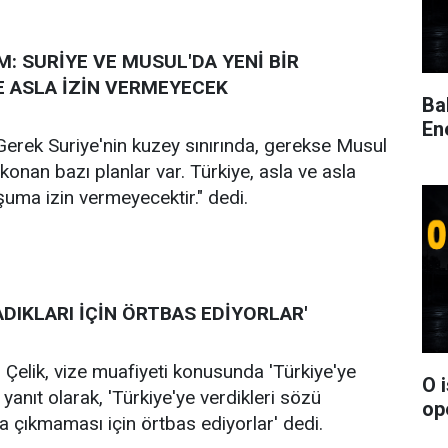
M: SURİYE VE MUSUL'DA YENİ BİR
 ASLA İZİN VERMEYECEK
Ba
En
Gerek Suriye'nin kuzey sınırında, gerekse Musul
onan bazı planlar var. Türkiye, asla ve asla
şuma izin vermeyecektir." dedi.
DIKLARI İÇİN ÖRTBAS EDİYORLAR'
 Çelik, vize muafiyeti konusunda 'Türkiye'ye
O 
e yanıt olarak, 'Türkiye'ye verdikleri sözü
op
a çıkmaması için örtbas ediyorlar' dedi.