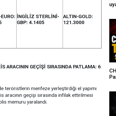
uya
-EURO:
İNGİLİZ STERLİNİ-
ALTIN-GOLD:
5
GBP: 4.1405
121.3000
İS ARACININ GEÇİŞİ SIRASINDA PATLAMA: 6
CH
Pa
e teröristlerin menfeze yerleştirdiği el yapımı
lis aracının geçişi sırasında infilak ettirilmesi
polis memuru yaralandı.