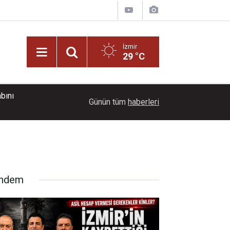
İzmir
29 °C
bını
10:59
İzmir İtfaiyesi’ne 13,5 milyon Euro’luk teknoloji y
Günün tüm
haberleri
ndem