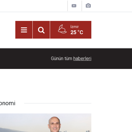
İzmir
25 °C
22:00
Dağların üzerinde mest eden manzara
Günün tüm
haberleri
onomi