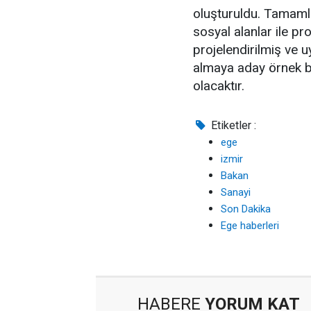
oluşturuldu. Tamamlan
sosyal alanlar ile pr
projelendirilmiş ve 
almaya aday örnek bi
olacaktır.
Etiketler :
ege
izmir
Bakan
Sanayi
Son Dakika
Ege haberleri
HABERE
YORUM KAT