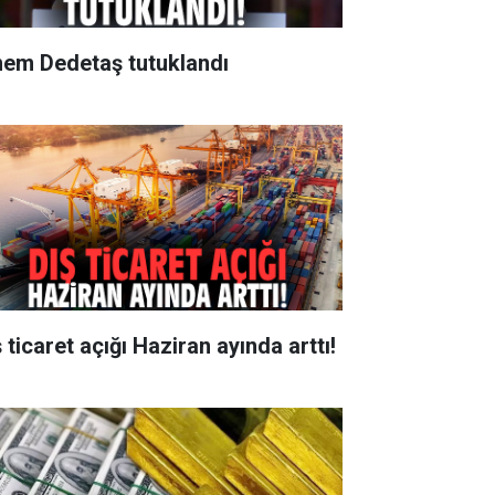
nem Dedetaş tutuklandı
 ticaret açığı Haziran ayında arttı!