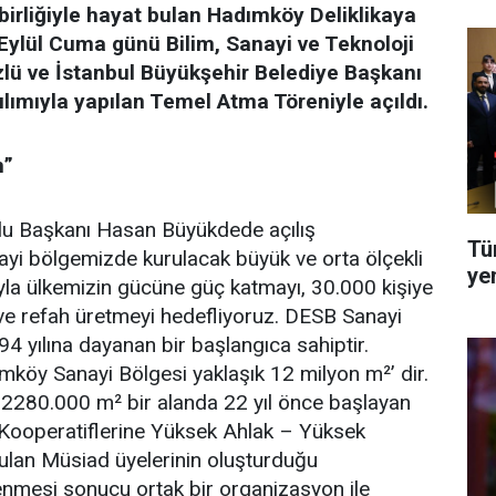
şbirliğiyle hayat bulan Hadımköy Deliklikaya
Eylül Cuma günü Bilim, Sanayi ve Teknoloji
zlü ve İstanbul Büyükşehir Belediye Başkanı
ılımıyla yapılan Temel Atma Töreniyle açıldı.
m”
u Başkanı Hasan Büyükdede açılış
Tü
yi bölgemizde kurulacak büyük ve orta ölçekli
ye
la ülkemizin gücüne güç katmayı, 30.000 kişiye
ve refah üretmeyi hedefliyoruz. DESB Sanayi
94 yılına dayanan bir başlangıca sahiptir.
öy Sanayi Bölgesi yaklaşık 12 milyon m²’ dir.
 2280.000 m² bir alanda 22 yıl önce başlayan
Kooperatiflerine Yüksek Ahlak – Yüksek
urulan Müsiad üyelerinin oluşturduğu
mesi sonucu ortak bir organizasyon ile