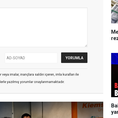
Me
rez
veya imalar, inançlara saldırı içeren, imla kuralları ile
flerle yazılmış yorumlar onaylanmamaktadır.
Ba
ya