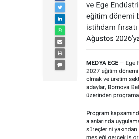
ve Ege Endüstri
eğitim dönemi b
istihdam fırsat
Ağustos 2026’ya
MEDYA EGE –
Ege F
2027 eğitim dönemi i
olmak ve üretim sek
adaylar, Bornova Bel
üzerinden programa 
Program kapsamında k
alanlarında uygulama
süreçlerini yakından 
mesleği gerçek iş or