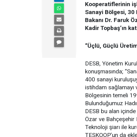
Kooperatiflerinin i
Sanayi Bölgesi, 30 
Bakanı Dr. Faruk Ö
Kadir Topbaş’ın kat
“Üçlü, Güçlü Üreti
DESB, Yönetim Kurul
konuşmasında; “Sana
400 sanayi kuruluşuy
istihdam sağlamayı 
Bölgesinin temeli 19
Bulunduğumuz Hadımk
DESB bu alan içinde
Özar ve Bahçeşehir 
Teknoloji şiarı ile k
TESKOOP’un da eklen