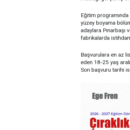
Eğitim programında 
yüzey boyama bölüml
adaylara Pınarbaşı v
fabrikalarda istihda
Başvurulara en az l
eden 18-25 yaş aralı
Son başvuru tarihi i