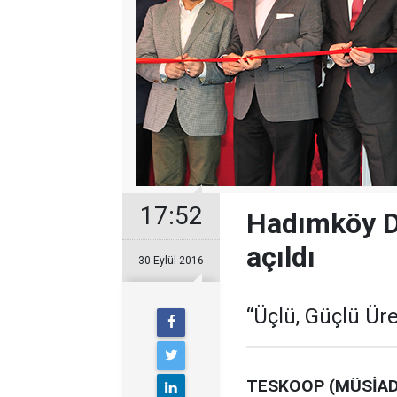
17:52
Hadımköy De
açıldı
30 Eylül 2016
“Üçlü, Güçlü Ür
TESKOOP (MÜSİAD)