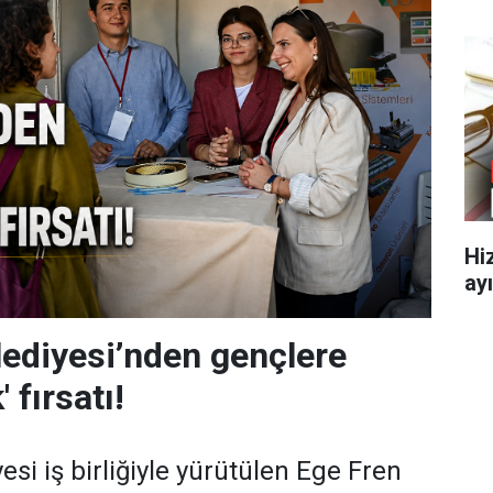
Hi
ayı
ediyesi’nden gençlere
' fırsatı!
si iş birliğiyle yürütülen Ege Fren