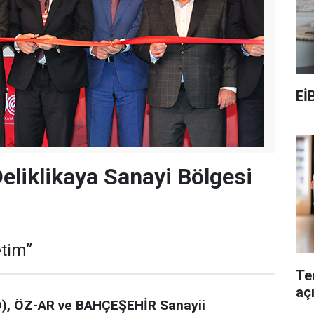
Eİ
liklikaya Sanayi Bölgesi
etim”
Te
aç
, ÖZ-AR ve BAHÇEŞEHİR Sanayii