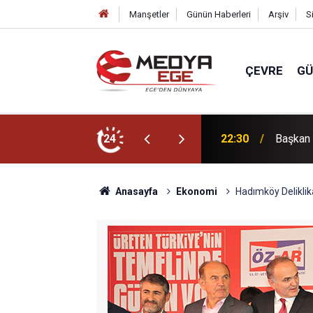
Manşetler
Günün Haberleri
Arşiv
S
ÇEVRE
G
ücünü artıracağız!
24
22:00
Bornova 
Anasayfa
Ekonomi
Hadımköy Deliklik