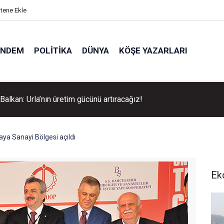
itene Ekle
ÜNDEM
POLITIKA
DÜNYA
KÖŞE YAZARLARI
Belediyesi’nden gençlere 'Altın Bilezik' fırsatı!
aya Sanayi Bölgesi açıldı
Ek