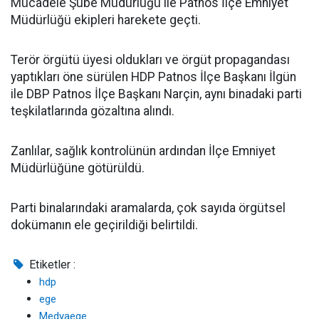
Mücadele Şube Müdürlüğü ile Patnos İlçe Emniyet
Müdürlüğü ekipleri harekete geçti.
Terör örgütü üyesi oldukları ve örgüt propagandası
yaptıkları öne sürülen HDP Patnos İlçe Başkanı İlgün
ile DBP Patnos İlçe Başkanı Narçin, aynı binadaki parti
teşkilatlarında gözaltına alındı.
Zanlılar, sağlık kontrolünün ardından İlçe Emniyet
Müdürlüğüne götürüldü.
Parti binalarındaki aramalarda, çok sayıda örgütsel
dokümanın ele geçirildiği belirtildi.
Etiketler :
hdp
ege
Medyaege